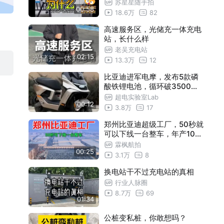
苏星星随手拍
00:58
18.6万
82
高速服务区，光储充一体充电
站，长什么样
老吴充电站
02:15
13.3万
12
比亚迪进军电摩，发布5款磷
酸铁锂电池，循环破3500次
寿命10年
超电实验室Lab
00:12
3.8万
17
郑州比亚迪超级工厂，50秒就
可以下线一台整车，年产100
万辆，非常厉害！
霖枫航拍
00:25
3.1万
8
换电站干不过充电站的真相
行业人脉圈
8.7万
69
01:34
公桩变私桩，你敢想吗？