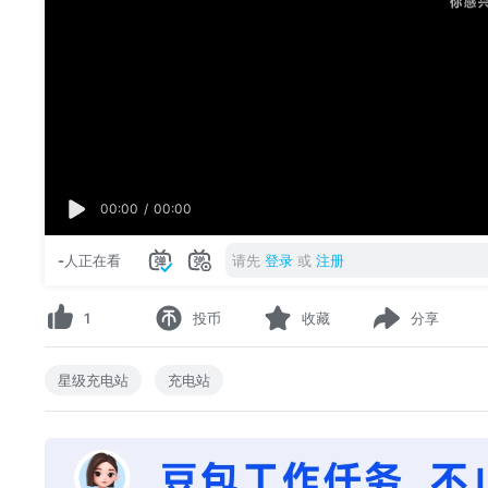
00:00
/
00:00
-
人正在看
请先
登录
或
注册
1
投币
收藏
分享
星级充电站
充电站