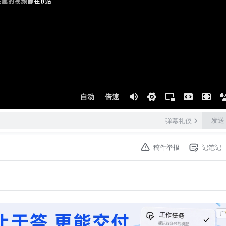
自动
倍速
发送
弹幕礼仪
稿件举报
记笔记