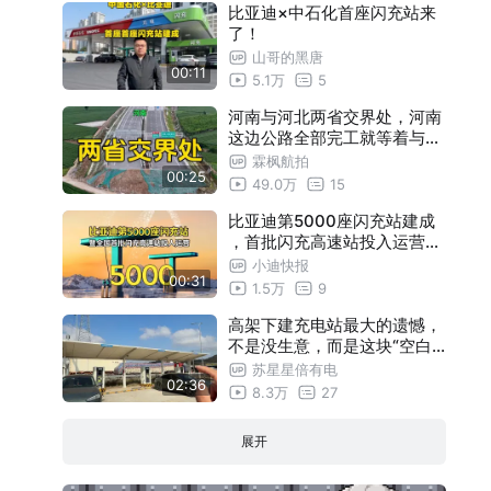
比亚迪×中石化首座闪充站来
了！
山哥的黑唐
00:11
5.1万
5
河南与河北两省交界处，河南
这边公路全部完工就等着与河
北对接！
霖枫航拍
00:25
49.0万
15
比亚迪第5000座闪充站建成
，首批闪充高速站投入运营，
比亚迪闪充站已覆盖全国297
小迪快报
00:31
座城市 加速推进“闪充中国”战
1.5万
9
略
高架下建充电站最大的遗憾，
不是没生意，而是这块“空白”
！
苏星星倍有电
02:36
8.3万
27
展开