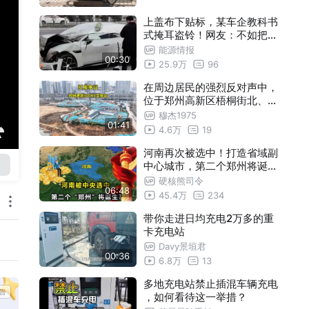
上盖布下贴标，某车企教科书
式掩耳盗铃！网友：不如把路
人的眼蒙上
能源情报
00:30
25.9万
96
在周边居民的强烈反对声中，
位于郑州高新区梧桐街北、西
三环西的建新500千伏变电站
穆杰1975
01:41
已于2025年底正式开工建设#
4.6万
19
绿色能源建设 #城市基建进展
#500KV变电站
河南再次被选中！打造省域副
中心城市，第二个郑州将诞生
？
硬核熊司令
06:48
45.4万
234
带你走进日均充电2万多的重
卡充电站
Davy景垣君
00:36
6.8万
13
多地充电站禁止插混车辆充电
，如何看待这一举措？