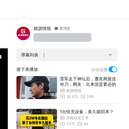
能源情报
发消息
弹幕列表
接下来播放
自动连播
雷军走下神坛后，遭友商接连
补刀，网友：出来混是要还的
能源情报
01:08
30.6万
246
1台快充设备，多久能回本？
充电站老王哥
7.0万
44
00:53