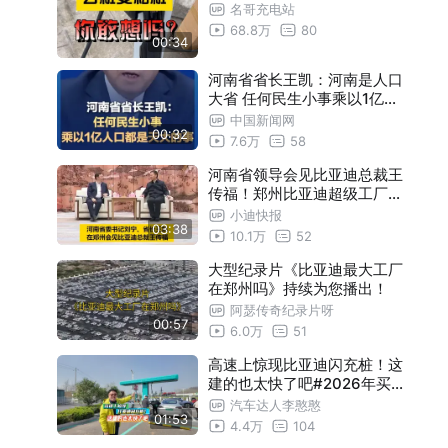
名哥充电站
68.8万
80
00:34
河南省省长王凯：河南是人口
大省 任何民生小事乘以1亿人
口都是天大的事
中国新闻网
00:32
7.6万
58
河南省领导会见比亚迪总裁王
传福！郑州比亚迪超级工厂航
拍~
小迪快报
03:38
10.1万
52
大型纪录片《比亚迪最大工厂
在郑州吗》持续为您播出！
阿瑟传奇纪录片呀
00:57
6.0万
51
高速上惊现比亚迪闪充桩！这
建的也太快了吧#2026年买车
看闪充
汽车达人李憨憨
01:53
4.4万
104