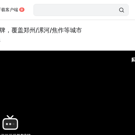
下载客户端
牌，覆盖郑州/漯河/焦作等城市
载