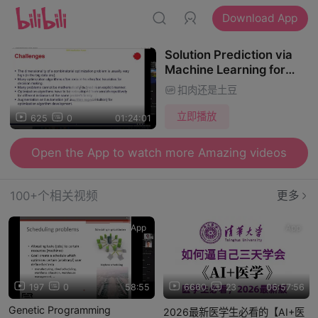
Download App
Solution Prediction via
Machine Learning for
Combinatorial
扣肉还是土豆
Optimization
立即播放
625
0
01:24:01
Open the App to watch more Amazing videos
100+个相关视频
更多
App
App
197
0
58:55
6660
23
06:57:56
Genetic Programming
2026最新医学生必看的【AI+医