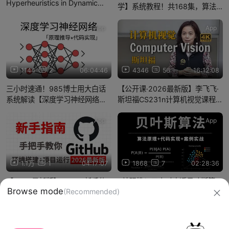
Hyperheuristics in Dynamic
学】系统教程！共168集，算法
Scheduling
原理到项目实战，带你一篇解决
AI医学方向的论文和项目！AI/医
App
App
学影像/计算机视觉/AI医学/知识
1144
2
06:04:46
4346
56
16:12:08
三小时速通！985博士用大白话
【公开课·2026最新版】李飞飞·
系统解读【深度学习神经网络】
斯坦福CS231n计算机视觉课程
架构基础及代码实战，比自学效
（全18讲）一口把机器学习、深
果强多了！
度学习、计算机视觉、神经网
App
App
络、全给讲透了！
1.1万
1
04:17:07
1868
7
02:28:36
【2026最新版】GitHub新手使
B站强推！三小时吃透贝叶斯算
Browse mode
(Recommended)
用教程，计算机大佬手把手带你
法：原理推导+代码实现+案例实
从零复现GitHub项目：环境搭建
战，大白话讲透了！
+项目运行，一步到位！草覆虫也
信息网络传播视听节目许可证：0910417
能轻松学会！