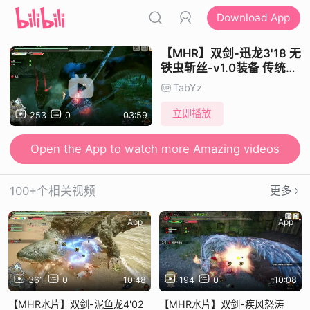
Download App
【MHR】双剑-迅龙3'18 无
铁虫斩丝-v1.0装备 传统走
地双刀日常 无限制-突进
TabYz
斩-虫云纵-捕获 无御龙-无
斗兽
立即播放
253
0
03:59
Open the App to watch more Amazing videos
100+个相关视频
更多
App
App
361
0
10:48
194
0
10:08
【MHR水片】双剑-泥鱼龙4'02
【MHR水片】双剑-疾风怒涛