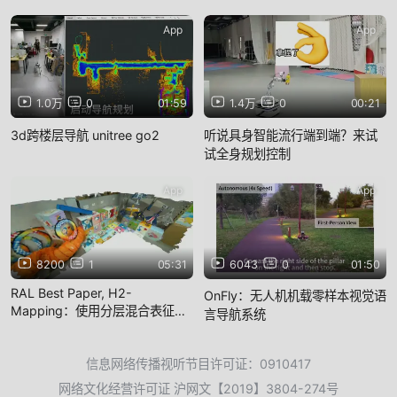
App
App
1.0万
0
01:59
1.4万
0
00:21
3d跨楼层导航 unitree go2
听说具身智能流行端到端？来试
试全身规划控制
App
App
8200
1
05:31
6043
0
01:50
RAL Best Paper, H2-
OnFly：无人机机载零样本视觉语
Mapping：使用分层混合表征的
言导航系统
实时稠密建图 IEEE RAL
信息网络传播视听节目许可证：0910417
网络文化经营许可证 沪网文【2019】3804-274号