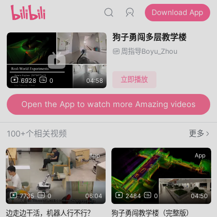
Download App
狗子勇闯多层教学楼
周指导Boyu_Zhou
立即播放
6928
0
04:58
Open the App to watch more Amazing videos
Open the App to send Danmu and watch videos together
100+个相关视频
更多
App
App
7735
0
06:04
2484
0
04:50
边走边干活，机器人行不行？
狗子勇闯教学楼（完整版）