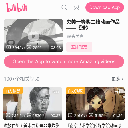
Download App
央美一等奖二维动画作品
——《谱》
央美盒
立即播放
394.1万
2905
03:03
Open the App to watch more Amazing videos
100+个相关视频
更多
百万播放
百万播放
App
App
235.5万
1836
00:37
216.6万
5195
01:36
这放在整个美术界都是非常炸裂
【南京艺术学院传媒学院动画系-