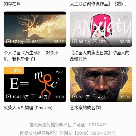
的存在啊
大三联合创作课作品】《婚》动
画短片
App
App
67.2万
681
03:32
66.2万
167
03:05
个人动画《万生颂》｜好久不
【动画人的焦虑日常】动画人的
见，我也毕业了！
改稿日常
千万播放
App
App
1942.8万
14.1万
16:08
83.1万
423
02:30
火柴人 VS 物理 (Physics)
艺术家的成名作！
信息网络传播视听节目许可证：0910417
网络文化经营许可证 沪网文【2019】3804-274号