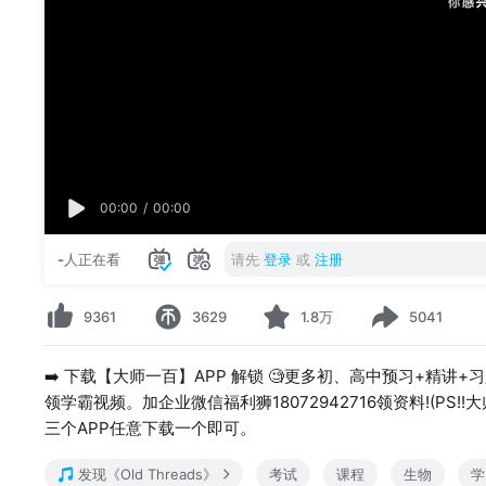
00:00
/
00:00
-
人正在看
请先
登录
或
注册
9361
3629
1.8万
5041
➡️ 下载【大师一百】APP 解锁 🧐更多初、高中预习+精讲
领学霸视频。加企业微信福利狮18072942716领资料!(PS
三个APP任意下载一个即可。
发现《Old Threads》
考试
课程
生物
学