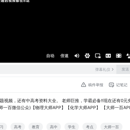
自动
倍速
发送
弹幕礼仪
稿件举报
记笔记
+习题视频，还有中高考资料大全。 老师巨推，学霸必备!!现在还有0元
!!大师一百微信公众)【物理大师APP】【化学大师APP】 【大师一百AP
习
高考
教育
高中
学生
考点
大师一百