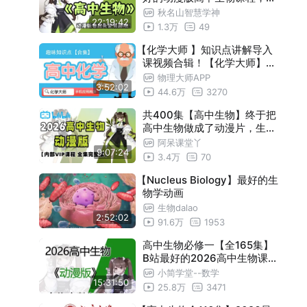
抗生素时代
35DNA的结构——美丽几何
05:19
26最新版高中生物必修一二三
秋名山智慧学神
36DNA的复制——造假术
05:50
22:19:42
课本详细讲解，包含高中生物
1.3万
49
所有知识点考点，零基础也能
37基因通常是有遗传效应的DNA片段—
05:56
【化学大师 】知识点讲解导入
学会高中生物！
课视频合辑！【化学大师】A
—黄金大米
38基因指导蛋白质的合成（上）——侏
06:18
PP 解锁
物理大师APP
罗纪世界
39基因指导蛋白质的合成（下）——国
05:41
3:52:02
44.6万
3270
医的魅力
40基因表达与性状的关系——双子杀手
05:48
共400集【高中生物】终于把
高中生物做成了动漫片，生物
41基因突变——滚蛋吧，肿瘤君
05:51
必修一到必修三，2026最新
阿呆课堂丫
42基因重组——朱砂鱼谱
05:35
9:07:24
版！包含高中生物所有必备知
3.4万
70
识点，我付费你白嫖！一个视
43染色体变异——慢粒白血病
06:08
【Nucleus Biology】最好的生
频学好高中生物！
44人类遗传病——猩球崛起
05:18
物学动画
生物dalao
2:52:02
91.6万
1953
高中生物必修一【全165集】
B站最好的2026高中生物课程
，高中生物必修一二三课本详
小简学堂--数学
15:31:50
细讲解，包含高中生物所有知
25.8万
3471
识点考点，零基础也能学会高