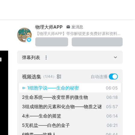
物理大师APP
发消息
【物理大师APP】带你解锁更多免费好课和资料！ 学科知识内容请关注微信公号物理大师、化学大师、数学大师。 商务合作联系：wdh-798
弹幕列表
视频选集
自动连播
（1/44）
1细胞学说——生命的秘密
06:05
2生命系统——改变世界的微生物
06:18
3组成细胞的元素和化合物——物质之谜
05:57
4水——生命的摇篮
06:14
5无机盐——白色的金子
06:21
6糖类——吹糖人
06:44