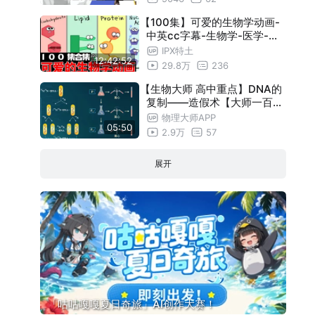
学好高中生物！建议收藏！！
【100集】可爱的生物学动画-
！
中英cc字幕-生物学-医学-科
普-英语听力口语单词听力语
IPX特土
12:42:52
法
29.8万
236
【生物大师 高中重点】DNA的
复制——造假术【大师一百】
APP 解锁
物理大师APP
05:50
2.9万
57
展开
「咕咕嘎嘎夏日奇旅」AI创作大赛！