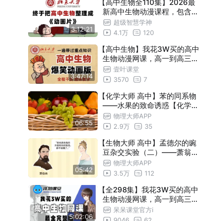
【高中生物全110集】2026最
中生物！！
新高中生物动漫课程，包含高
中生物所有知识点考点，简单
超级智慧学神
3:12:21
有趣，通俗易懂，从基础到精
4.1万
120
通，拿走不谢
【高中生物】我花3W买的高中
生物动漫网课，高一到高三详
细讲解，通俗易懂，包含所有
壹叶课堂
3:47:14
知识点，看动漫学生物，轻松
3570
7
学好高中生物！建议收藏！！
【化学大师 高中】苯的同系物
！
——水果的致命诱惑【化学大
师】APP 解锁
物理大师APP
06:55
2.9万
35
【生物大师 高中】孟德尔的豌
豆杂交实验（二）——萧翁的
幽默【大师一百】APP 解锁
物理大师APP
05:42
3.5万
112
【全298集】我花3W买的高中
生物动漫网课，高一到高三详
细讲解，通俗易懂，包含所有
呆呆课堂官方i
5:02:06
知识点，看动漫学生物，轻松
9046
62