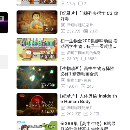
04:30
万猛|张鹏|煜姐
1.3万
2
21细胞呼吸——桃源酒家
06:16
【纪录片】门捷列夫很忙 03 你
22捕获光能的色素和结构——垂直农场
05:39
好毒
23光合作用的原理——农谚里的智慧
05:40
哔哩哔哩纪录片
25:01
232.7万
2.1万
24细胞的增殖——感知未来
05:14
25有丝分裂——活字印刷
05:02
初一生物全200集趣味动画 看
动画学生物，孩子一看就懂的
26细胞的分化——造血干细胞的采集
05:11
动画课堂 七年级生物初中生物
爱喝芋圆葡萄的佩奇
6:01:40
上下全册 人教版
27细胞的衰老和死亡——被复制的人
05:47
23.0万
3589
28孟德尔的豌豆杂交实验（一）——豌
05:58
【生物动画】高中生物选择性
必修1 精选动画合集
豆公主
29孟德尔的豌豆杂交实验（二）——萧
05:42
生物全解-黄森
1:36:53
翁的幽默
30减数分裂和受精作用——破镜重圆
06:04
19.6万
245
31基因在染色体上——人类基因组计划
06:04
【纪录片】人体奥秘-Inside th
e Human Body
32伴性遗传——欧洲皇室病
05:38
哔哩哔哩纪录片
3:14:38
33DNA是主要的遗传物质（上）——星
05:38
292.3万
2.2万
际探索
34DNA是主要的遗传物质（下）——后
05:31
全366集【高中生物】B站最
好的动漫版高中生物课程，20