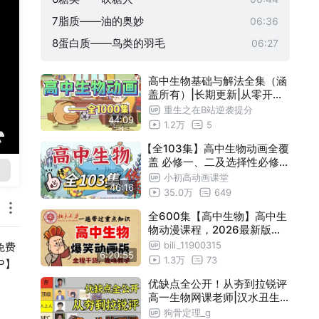
7脂质——油的奥妙
06:36
8蛋白质——鸟类的羽毛
06:27
9核酸——神的身份证
06:15
高中生物基础与解法全集（涵
10细胞膜的探索历程——医学之花
07:00
盖所有）|长期更新|从零开始
拯救所有学渣！
11细胞膜——系统的边界
06:30
重生之在B站逆袭提分
44:09
1.2万
5
12细胞器之间的分工——起飞，中国
06:30
【全103集】高中生物动画全覆
13细胞器之间的协调配合——超级工厂
06:01
盖 必修一、二及选择性必修一
14细胞核的功能——克隆技术
、二，生物知识，高三备战全
05:18
小初高动画课堂
46:16
掌握！
35.0万
649
15细胞核的结构——人体的大脑
05:05
全600集【高中生物】高中生
16被动运输——通道蛋白与诺贝尔奖
05:37
物动漫课程，2026最新版，
17主动运输和胞吞胞吐——千与千寻
05:53
覆盖高中生物所有知识点考点
bili_11900315
免费
6:20:55
，简单有趣，通俗易懂，从基
1.3万
73
P】
18酶的作用——夺命胰腺炎
06:52
础到精通，一个视频带你学好
高中生物！！！
优缺点全公开！从夯到拉锐评
19酶的本质——酿酒的故事
06:49
高一生物网课老师|汉水丑生
20酶的特性——制糖法的改进
06:42
侯伟|李林|一生儿|金晶| 云鹏|
狗骨定理_g