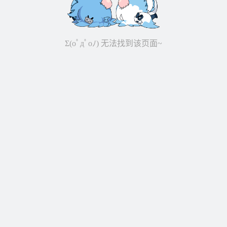
Σ(oﾟдﾟoﾉ) 无法找到该页面~