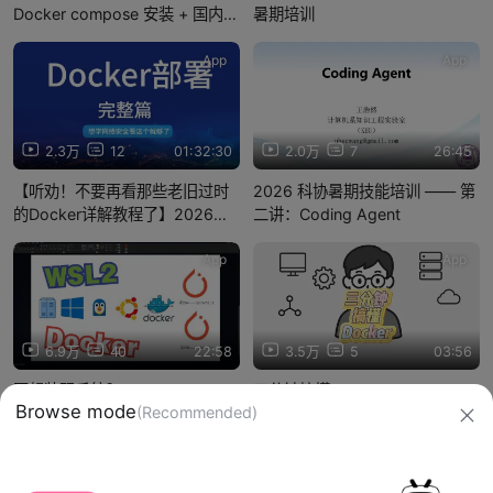
Docker compose 安装 + 国内镜
暑期培训
像源加速一键配置教程
App
App
2.3万
12
01:32:30
2.0万
7
26:45
【听劝！不要再看那些老旧过时
2026 科协暑期技能培训 —— 第
的Docker详解教程了】2026巨
二讲：Coding Agent
详细新版，Docker详解零基础小
白最新版全套教程
App
App
6.9万
40
22:58
3.5万
5
03:56
不想装双系统？
三分钟搞懂Docker
Browse mode
(Recommended)
WSL2+Docker，科学开发环境
配置全流程
信息网络传播视听节目许可证：0910417