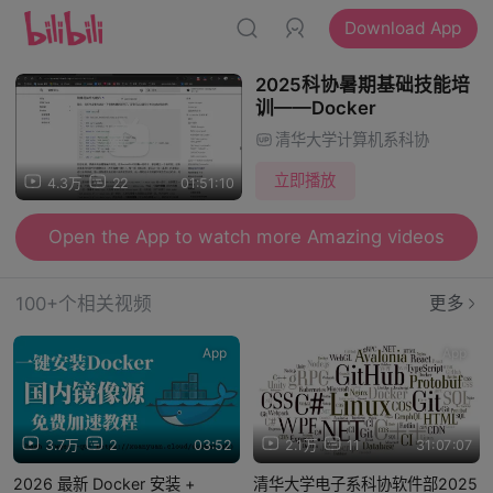
Download App
2025科协暑期基础技能培
训——Docker
清华大学计算机系科协
立即播放
4.3万
22
01:51:10
Open the App to watch more Amazing videos
100+个相关视频
更多
App
App
3.7万
2
03:52
2.1万
11
31:07:07
2026 最新 Docker 安装 +
清华大学电子系科协软件部2025