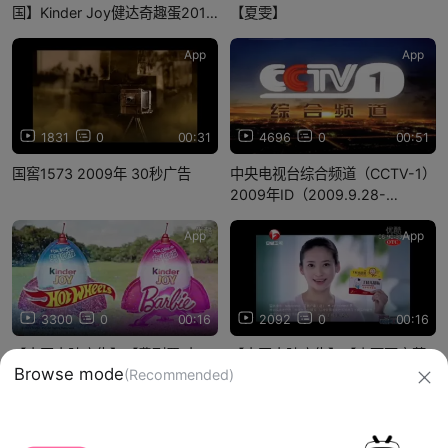
国】Kinder Joy健达奇趣蛋2019
【夏雯】
年广告绘画篇——乐享奇趣探索
(30秒、15秒各一遍)(北京卫视、
App
App
湖北卫视版本)
1831
0
00:31
4696
0
00:51
国窖1573 2009年 30秒广告
中央电视台综合频道（CCTV-1）
2009年ID（2009.9.28-
2011.7）
App
App
3300
0
00:16
2092
0
00:16
【中国大陆广告】【费列罗·中
【中国大陆广告】【山西亚宝药
Browse mode
(Recommended)
国】Kinder Joy健达奇趣蛋/健达
业】亚宝牌丁桂儿脐贴2010～
奇幻APP2014年广告——还有更
2011年广告看孩子吃饭篇——治
多新奇玩具!(无台标版本)
腹泻，助消化/孩子肠胃好(高一童
信息网络传播视听节目许可证：0910417
代言)(安徽卫视版本)