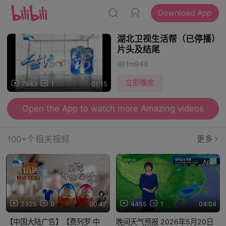
Download App
湖北卫视生活帮（已停播）
片头及结尾
fm948
立即播放
7843
1
01:15
Open the App to watch more Amazing videos
100+个相关视频
更多
App
App
2325
0
00:47
4455
1
04:04
【中国大陆广告】【费列罗·中
晚间天气预报 2026年5月20日