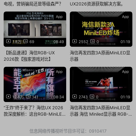
电视，营销骗局还是等级森严？
UX2026资源获取解决方案。
App
App
1.8万
69
08:49
2552
0
01:19
【新品速递】海信RGB-UX
海信再发四款3A原画MiniLED显
2026款【独家游戏对比】
示器
App
App
12.6万
141
08:34
2743
0
01:19
“王炸”终于来了？海信UX 2026
海信再发四款3A原画MiniLED显
款深度解析：这台RGB-MiniLED
示器 海信 Miniled显示器 RGB-
Mi.....
究竟有多强？
信息网络传播视听节目许可证：0910417