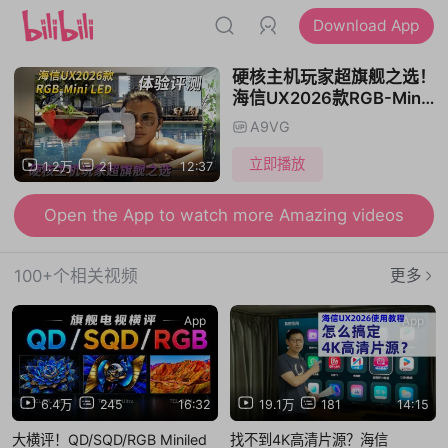
Download App
硬核主机玩家超旗舰之选！
海信UX2026款RGB-Mini
LED电视体验
A9VG
立即播放
1.2万
21
12:37
Open the App to watch more Amazing videos
100+个相关视频
更多
App
App
6.4万
245
16:32
19.1万
181
14:15
大横评！QD/SQD/RGB Miniled
找不到4K高清片源？海信