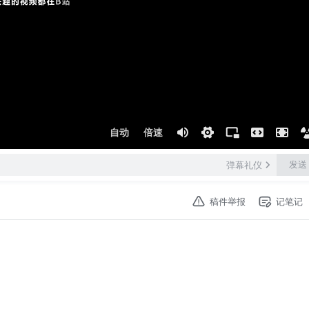
自动
倍速
发送
弹幕礼仪
稿件举报
记笔记