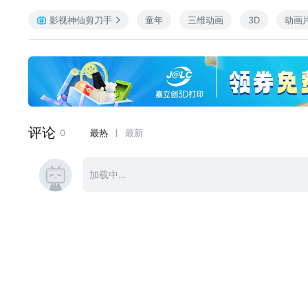
4寻宝记 地震
影视神仙剪刀手
童年
三维动画
3D
动画
5升级考试 发明家
6电力不足 跳跳糖
7不速之客 老球迷
8捉迷藏 有事呼我
9重塑小花瓶 分家
10军备竞赛 健脑运动
11古董记 谁是大侦探
12真假计算机 厌食症秘方
13戒烟行动 停电
14过年 鬼来了
15老箱子大明 电影明星
16减肥健康 秦佣再生
17近视眼 能源危机
18谁是宠物 法宝谜谜
19老巷子练奇功 笑容专家