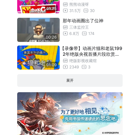
熊熊动漫呀
01:25
31.5万
30
那年动画圈出了位神
三体监控王
6.8万
174
00:26
【录像带】动画片猫和老鼠199
2年绝版央视首播片段欣赏，
重温最老最经典的版本。
绝版影视收藏馆
01:09
2349
3
展开