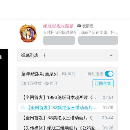
，当年真正的首播，独家珍贵影像资料
著精品集》欣赏，全网独家首发资料，失
【录像带母带】绝版首发动画片《世界名
01:15
。
传影像。
著精品集》欣赏，全网独家首发资料，失
【全网绝版首发】1996年动画片《故事
01:33
传影像。
魔方》播出母带片段欣赏，珍贵怀旧录像
绝版影视收藏馆
【全网绝版首发】1988年动画片《故事
发消息
04:58
百吨怀旧绝版录像带，xian鱼店铺专属：怀旧留声绝版收藏
带资料
魔方》播出母带片段欣赏，珍贵怀旧录
【全网绝版首发】1993年上海电视台首
01:38
像带资料
播动画片《动画世界》录像带片段欣赏，
【全网首发】1995绝版动画片《熊猫俱
02:47
珍贵首播影像资料，全网唯一首发。
弹幕列表
乐部》录像带母带片头欣赏，高清晰珍贵
【全网首发】小神龙俱乐部绝版动画片《
02:26
动画资料。
波波安》录像带母带资料欣赏
【全网首发】美国绝版动画片《吉伯特
04:02
童年绝版动画系列
自动连播
（83/104）
》录像带母带资料欣赏
【绝版首发】韩国译制动画片《迷你宠物
01:02
58.1万播放
简介
订阅合集
星》录像带母带资料欣赏，山西台国语配
【全网首发】1993绝版日本动画片《五
01:27
音，童年回忆原版再现！
更龙宝宝》录像带母带资料欣赏，国语配
【全网首发】1993绝版日本动画片《五
02:51
音，童年回忆原版再现！
更龙宝宝》录像带母带资料欣赏，国语配
【全网首发】38集绝版三维动画片《
01:09
音，童年回忆原版再现！
玩具之家》录像带母带资料欣赏，国
【全网首发】38集绝版三维动画片《玩
00:44
内首部三维动画。
具之家》录像带母带资料欣赏，国内首
【失传媒体】绝版三维动画片《公鸡爱上
01:38