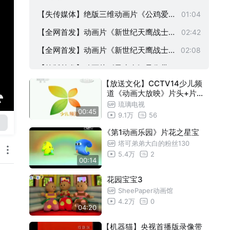
部三维动画。
羊》录像带母带资料欣赏，网上无任何信
【失传媒体】绝版三维动画片《公鸡爱上
01:04
息。
羊》录像带母带资料欣赏，网上无任何信
【全网首发】动画片《新世纪天鹰战士》
02:42
息。
录像带母带资料欣赏，每集有下集预告，
【全网首发】动画片《新世纪天鹰战士
02:08
独家版本。
》录像带母带资料欣赏，每集有下集预
【绝版首发】动画片《圣少女》录像带
02:34
告，独家版本。
【放送文化】CCTV14少儿频
高清贝塔母带资料欣赏，上视国语配音
【全网首发】绝版动画片《卡通总动员》
02:14
道《动画大放映》片头+片尾(
。
录像带母带资料欣赏，失传媒体，网上无
2013.10.24)
【全网首发】绝版动画片《卡通总动员》
01:05
琉璃电视
00:45
9.1万
56
该动画片的相关资料。
录像带母带资料欣赏，失传媒体，网上已
【全网首发】2006年青少年栏目《小小
03:36
《第1动画乐园》片花之星宝
无该动画片的相关资料。
炫部落》录像带母带资料欣赏
【全网绝版首发】90年代熊猫俱乐部动
01:14
塔可弟弟大白的粉丝130
5.4万
2
画片《基德船长》国语母带片段欣赏，高
【全网绝版首发】90年代熊猫俱乐部首
02:36
00:14
清晰Umatic。
播动画片《基德船长》国语母带片段欣
【全网绝版首发】上译国语配音动画片《
01:42
花园宝宝3
赏，高清晰Umatic。
SheePaper动画馆
幸运狗》录像带母带片段欣赏，童年回忆
【录像带】动画片猫和老鼠1992年绝版
01:10
4.2万
0
又回来了！
04:20
央视首播片段欣赏，重温最老最经典的版
【录像带】动画片猫和老鼠1992年绝版
02:15
本。
【机器猫】央视首播版录像带
央视首播片段欣赏，重温最老最经典的版
【录像带】动画片猫和老鼠1992年绝版
01:09