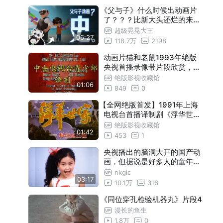
《父与子》什么时候出动画片
了？？？比新大头还烂的来了
！
超级晃晃大王
06:27
118.7万
2198
动画片猫和老鼠1993年绝版
央视首播录像带片段欣赏，重
温最老最经典的版本。
绝版影视收藏馆
01:06
849
0
【全网绝版首发】1991年上海
电视台首播译制剧《浮华世家
》录像带母带片段欣赏
绝版影视收藏馆
01:42
453
1
央视播出的脑洞大开的国产动
画，但据说是好多人的童年阴
影，你还记得它们么（太阳之
nkgic
03:17
子、邋遢大王、魔方大厦）
10.1万
316
《同位穿孔检验机器丸》片段4
漫长的鱼生
1.8万
0