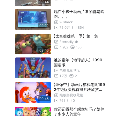
09:44
现在小孩子动画片看的都是啥
啊。。。
wisheck
02:22
72.0万
854
【太空娃娃第一季】第一集
Eternally_th
4.9万
130
09:46
谁的童年【地球超人】1990
国语版
电视儿童飞飞
7:21:50
1.7万
21
【录像带】动画片猫和老鼠199
2年绝版央视首播片段欣赏，
重温最老最经典的版本。
绝版影视收藏馆
00:46
761
0
你还记得那个螺丝钉吗？陪伴
了多少人的童年