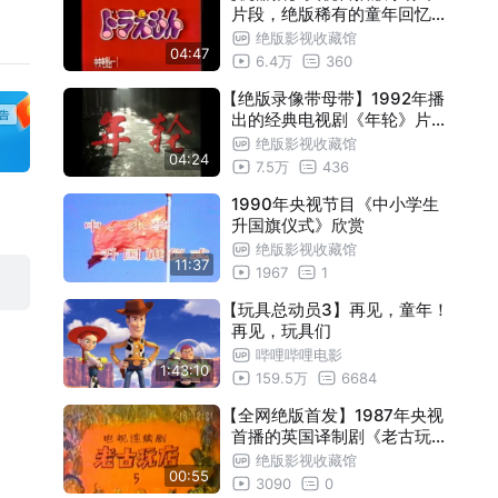
片段，绝版稀有的童年回忆！
本。
央视首播片段欣赏，重温最老最经典的版
！
【录像带】动画片猫和老鼠1992年绝版
绝版影视收藏馆
00:46
04:47
6.4万
360
本。
央视首播片段欣赏，重温最老最经典的
动画片猫和老鼠1993年绝版央视首播录
01:06
【绝版录像带母带】1992年播
版本。
像带片段欣赏，重温最老最经典的版本。
【录像带】动画片猫和老鼠1993年绝版
01:21
出的经典电视剧《年轮》片头
曲欣赏，高清晰母带画质，非
绝版影视收藏馆
央视首播片段欣赏，重温最老最经典的版
【录像带】动画片猫和老鼠1993年绝版
01:26
04:24
录制带可比拟，全集已收藏
7.5万
436
本。
央视首播片段欣赏，重温最老最经典的版
【录像带】动画片猫和老鼠1992年绝版
00:50
1990年央视节目《中小学生
本，该集片头不显示字幕。
升国旗仪式》欣赏
央视首播片段欣赏，重温最老最经典的
【绝版录像带】1992年动画片《猫和老
00:49
绝版影视收藏馆
版本。
11:37
鼠》央视首播后广告片段欣赏，重温最
1967
1
老最经典的版本。
【玩具总动员3】再见，童年！
再见，玩具们
哔哩哔哩电影
1:43:10
159.5万
6684
【全网绝版首发】1987年央视
首播的英国译制剧《老古玩店
》录像带母带片段欣赏，童年
绝版影视收藏馆
00:55
回忆完整再现。
3090
0