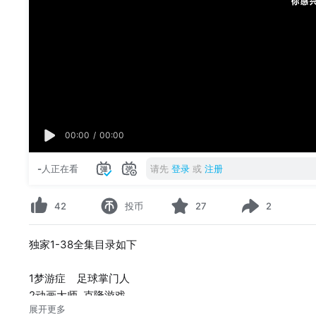
00:00
/
00:00
-
人正在看
请先
登录
或
注册
42
投币
27
2
独家1-38全集目录如下
1梦游症 足球掌门人
2动画大师 克隆游戏
展开更多
3返老还童 地球博士