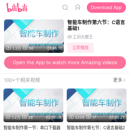
Download App
智能车制作第六节：C语言
基础1
工训大磨王
立即播放
1.3万
56
01:46:17
Open the App to watch more Amazing videos
100+个相关视频
更多
App
App
1.2万
28
02:10:08
5209
17
01:52:27
智能车制作第一节：串口下载器
智能车制作第七节：C语言基础2