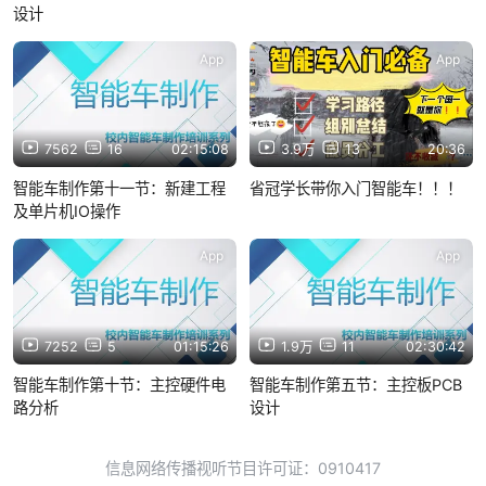
设计
App
App
7562
16
02:15:08
3.9万
13
20:36
智能车制作第十一节：新建工程
省冠学长带你入门智能车！！！
及单片机IO操作
App
App
7252
5
01:15:26
1.9万
11
02:30:42
智能车制作第十节：主控硬件电
智能车制作第五节：主控板PCB
路分析
设计
信息网络传播视听节目许可证：0910417