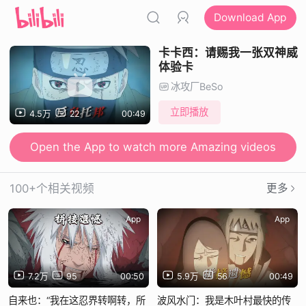
Download App
卡卡西：请赐我一张双神威
体验卡
冰攻厂BeSo
立即播放
4.5万
22
00:49
Open the App to watch more Amazing videos
100+个相关视频
更多
App
App
7.2万
95
00:50
5.9万
56
00:49
自来也：“我在这忍界转啊转，所
波风水门：我是木叶村最快的传