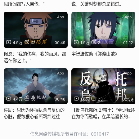
见所闻都写入自传。”
说，关键时刻却总是错过。
App
App
4.9万
42
00:49
1.9万
2
01:12
佩恩：“我的伤痛，我的画风，都
宇智波佐助《弥渡山歌》
远在你之上。”
App
App
4.4万
56
00:48
1.6万
23
02:59
佐助：只因为怀揣执念与复仇的
【反乌托邦Pt.2/带土】“至少我还
心脏，便敢狠心斩断羁绊过往
在为你而歌唱，在黑暗漫长的反
乌托邦”
信息网络传播视听节目许可证：0910417