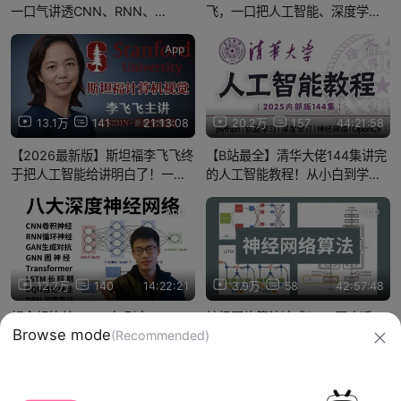
一口气讲透CNN、RNN、
飞，一口把人工智能、深度学
GAN、GNN、DQN、
习、计算机视觉、神经网络、图
Transformer、LSTM等八大深度
像处理、图像分割、目标检测、
App
App
学习神经网络算法！简直不要太
物体识别给讲透了，新手小白秒
爽！
上手！
13.1万
141
21:13:08
20.2万
157
44:21:58
【2026最新版】斯坦福李飞飞终
【B站最全】清华大佬144集讲完
于把人工智能给讲明白了！一口
的人工智能教程！从小白到学
把机器学习、深度学习、计算机
神！2025清华内部版人工智能入
视觉、神经网络、图像处理、物
门基础，深度学习、机器学习、
App
App
体识别全给讲透了！（附课件资
神经网络、OpenCV一口气学
料+开源代码）
完！
12.7万
140
14:22:21
3.9万
58
42:57:48
超全超简单！一口气刷完CNN、
神经网络算法速成！20天吃透
Browse mode
(Recommended)
RNN、GAN、GNN、DQN、
CNN、RNN、GNN、LSTM、
Transformer、LSTM、DBN等八
GAN、DQN、transformer注意
大深度学习神经网络算法！从理
力机制！这绝对是B站讲的最好的
信息网络传播视听节目许可证：0910417
论到实战，真的比刷剧还爽！
零基础深度学习入门教程！