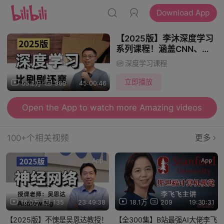
Download App
【2025版】李沐深度学习
系列课程！涵盖CNN、
RNN、LSTM、GAN、
深度学习课程
DQN、transformer、自编
码器和注意力机制等神经网
立即播放
65.2万
969
45:00:46
络核心知识点！
Open the App to watch more Amazing videos
100+个相关视频
更多
App
App
16.0万
135
23:49:38
18.1万
209
19:30:31
【2025版】不愧是吴恩达教授！
【全300集】B站最强AI大佬李飞