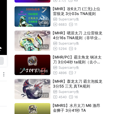
2.1万
49
【MHR】攻6太刀 (三无)上位
雷狼龙 3分03s TNA规则
Supercarry鱼
04:44
6683
11
【MHR】嗯居太刀 上位雷狼龙
4分16s TNA规则（非毕业装
）
Supercarry鱼
05:52
5294
9
【MHR/PC】霸主角龙 钢冰太
刀 3分04秒 ta规则（去小怪
）
Supercarry鱼
09:06
4896
7
【MHR】轰龙太刀 霸主泡狐龙
3分55 三无 真TA规则
Supercarry鱼
05:22
4540
16
【MHRS】水月太刀 M6 激昂
金狮子 3分41秒 TA