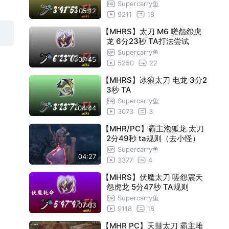
Supercarry鱼
05:12
9211
18
【MHRS】太刀 M6 嗟怨怨虎
龙 6分23秒 TA打法尝试
Supercarry鱼
07:45
5250
22
【MHRS】冰狼太刀 电龙 3分2
3秒 TA
Supercarry鱼
04:44
3073
3
【MHR/PC】霸主泡狐龙 太刀
2分49秒 ta规则（去小怪）
Supercarry鱼
04:27
3377
4
【MHRS】伏魔太刀 嗟怨震天
怨虎龙 5分47秒 TA规则
Supercarry鱼
07:03
9118
18
【MHR PC】天彗太刀 霸主雌