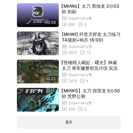
【MHWs】太刀 黑蚀龙 2分03
秒 初刷
Supercarry鱼
03:58
860
0
[MHWI] 歼世灭烬龙 太刀练习
TA规则+钩爪 (6:00)
Supercarry鱼
07:22
4872
13
【怪物猎人崛起：曙光】神威
太刀 将军镰蟹初见讨伐 实况
Supercarry鱼
10:25
3419
4
【MHWS】太刀 煌雷龙 5分50
秒 荒野公测
Supercarry鱼
06:48
404
0
展开