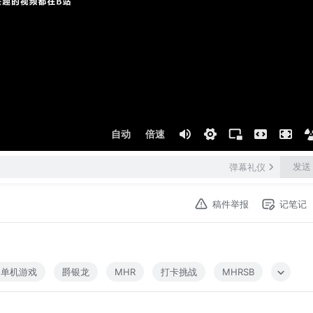
自动
倍速
发送
弹幕礼仪
稿件举报
记笔记
单机游戏
爵银龙
MHR
打卡挑战
MHRSB