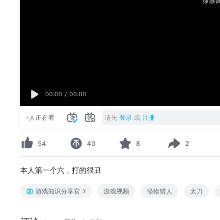
00:00
/
00:00
-
人正在看
请先
登录
或
注册
54
40
8
2
本人第一个六，打的很丑
游戏知识分享官
游戏视频
怪物猎人
太刀