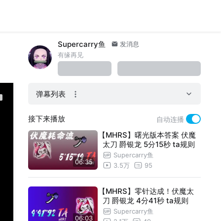
Supercarry鱼
发消息
有缘再见
弹幕列表
接下来播放
自动连播
【MHRS】曙光版本答案 伏魔
太刀 爵银龙 5分15秒 ta规则
Supercarry鱼
06:35
3.5万
95
【MHRS】零针达成！伏魔太
刀 爵银龙 4分41秒 ta规则
Supercarry鱼
06:03