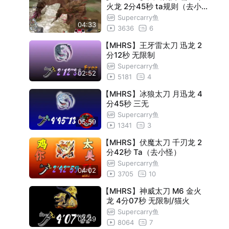
火龙 2分45秒 ta规则（去小
怪）
Supercarry鱼
04:33
3636
6
【MHRS】王牙雷太刀 迅龙 2
分12秒 无限制
Supercarry鱼
02:52
5181
4
【MHRS】冰狼太刀 月迅龙 4
分45秒 三无
Supercarry鱼
05:59
1341
3
【MHRS】伏魔太刀 千刃龙 2
分42秒 Ta（去小怪）
Supercarry鱼
04:02
3705
10
【MHRS】神威太刀 M6 金火
龙 4分07秒 无限制/猫火
Supercarry鱼
04:49
8064
7