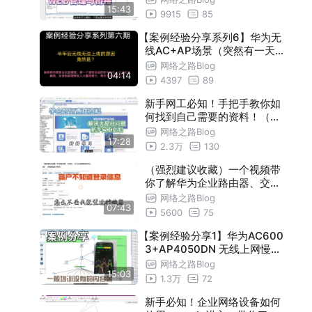
15:43
9915
85
【案例经验分享系列6】华为无
线AC+AP场景（突然有一天
，AP不上线了！）
网络之路Blog
04:14
4397
89
新手网工必知！手把手教你如
何找到自己需要的资料！（命
令、配置步骤、实际案例、W
网络之路Blog
17:28
EB配置一体的手册）
2.3万
130
（强烈建议收藏）一个视频带
你了解华为企业路由器、交换
机、AC忘记登录密码怎么破
网络之路Blog
07:43
？（保留配置不丢失）
5600
75
【案例经验分享1】华为AC600
3+AP4050DN 无线上网慢、
漫游效果差
网络之路Blog
15:03
1.3万
72
新手必知！企业网络设备如何