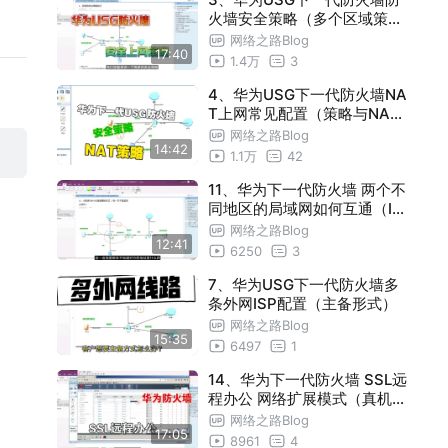
火墙安全策略（多个区域策略
傻傻分不清楚）
网络之路Blog
17:40
1.4万
3
4、华为USG下一代防火墙NA
T上网常见配置（策略与NAT
结合怎么配合好）
网络之路Blog
14:42
1.1万
42
11、华为下一代防火墙 两个不
同地区的局域网如何互通（IP
SEC 分支没有公网IP）
网络之路Blog
12:41
6250
3
7、华为USG下一代防火墙多
条外网ISP配置（主备形式）
网络之路Blog
15:35
6497
1
14、华为下一代防火墙 SSL远
程办公 网络扩展模式（真机演
示，模拟器不支持）
网络之路Blog
17:05
8961
4