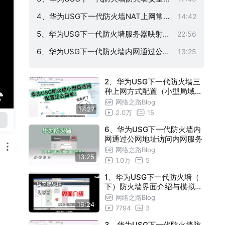
略（多个区域策略傻傻分不清楚）
4、华为USG下一代防火墙NAT上网常见
14:42
配置（策略与NAT结合怎么配合好）
5、华为USG下一代防火墙服务器映射（
22:56
工作中常见的问题汇总）
6、华为USG下一代防火墙内网通过公网
13:25
地址访问内网服务
7、华为USG下一代防火墙多条外网ISP
15:35
2、华为USG下一代防火墙三
配置（主备形式）
8、华为USG下一代防火墙多外网ISP配
13:17
种上网方式配置（小型局域网
就这么配置的）
置（内网负载分担形式）
网络之路Blog
9、华为USG下一代防火墙多外网ISP配
07:56
17:27
2.0万
15
置（ISP选路）
10、华为下一代防火墙 两个不同地区的
19:42
6、华为USG下一代防火墙内
局域网如何互通（IPSEC）
网通过公网地址访问内网服务
11、华为下一代防火墙 两个不同地区的局
12:41
网络之路Blog
域网如何互通（IPSEC 分支没有公网IP）
12、华为下一代防火墙 想要远程办公怎
08:59
13:25
1.0万
5
么办？（纯L2TP）
13、华为下一代防火墙 想要远程办公怎
08:59
1、华为USG下一代防火墙（
下）防火墙界面介绍与模拟器
么办？（L2TP over ipsec）
14、华为下一代防火墙 SSL远程办公 网
17:05
如何桥接进行WEB管理
网络之路Blog
16:24
络扩展模式（真机演示，模拟器不支持）
7794
3
3、华为USG下一代防火墙防