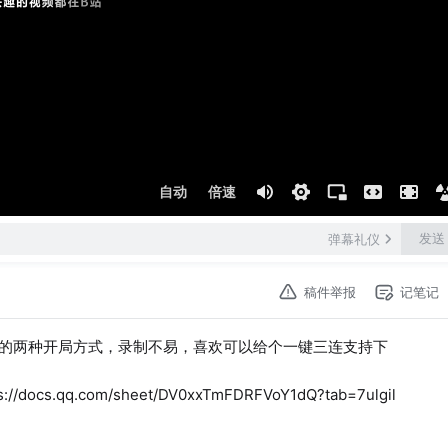
自动
倍速
发送
弹幕礼仪
稿件举报
记笔记
的两种开局方式，录制不易，喜欢可以给个一键三连支持下
.com/sheet/DV0xxTmFDRFVoY1dQ?tab=7ulgil