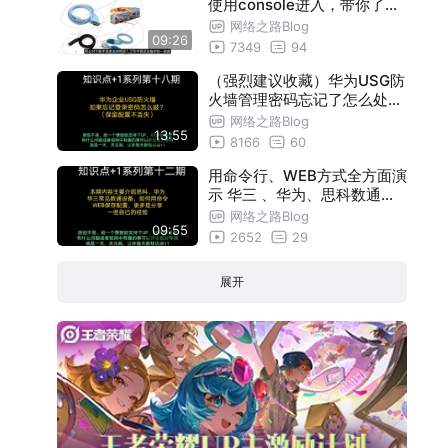
使用console进入，带你了解
会遇到哪些坑，需要用到的软
网络之路Blog
09:26
件（还不知道console线是什
7349
94
么的赶紧看看）
（强烈建议收藏）华为USG防
火墙管理密码忘记了怎么处理
（保留配置）
网络之路Blog
13:55
8166
60
用命令行、WEB方式全方面演
示 华三 、华为、思科数通网
络设备如何保存配置
网络之路Blog
09:55
2652
29
展开