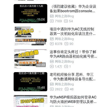
（强烈建议收藏）华为企业设
备如果bootrom跟console密
码都忘记了怎么办？（如果前
网络之路Blog
11:06
任同事与公司发生不愉快把信
7169
54
息都修改了！）
项目中遇到华为AC无线控制
器第一次初始化应该注意什么
？
网络之路Blog
07:22
8378
90
这事你肯定头疼过！带你了解
华为AR路由器初始化账号密
码与登录的两种方法
网络之路Blog
10:39
1.4万
1
老司机经验分享 思科、华三
、华为数通网络设备导出配置
的四种方法
网络之路Blog
11:48
2622
46
华为eNSP模拟器如何登录AC
与防火墙的WEB管理以及桥接
到真实网络，让实验更完美
网络之路Blog