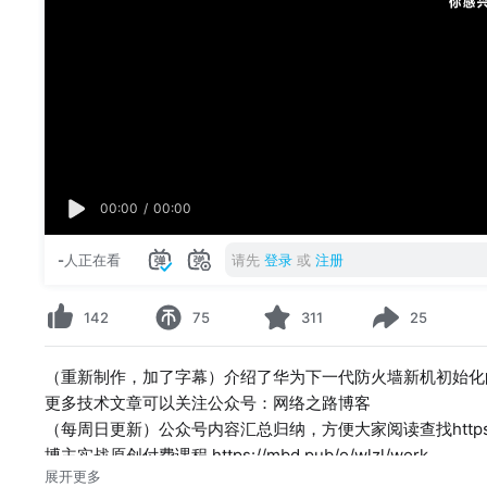
00:00
/
00:00
-
人正在看
请先
登录
或
注册
142
75
311
25
（重新制作，加了字幕）介绍了华为下一代防火墙新机初始化
更多技术文章可以关注公众号：网络之路博客
（每周日更新）公众号内容汇总归纳，方便大家阅读查找https://docs.qq
博主实战原创付费课程 https://mbd.pub/o/wlzl/work
展开更多