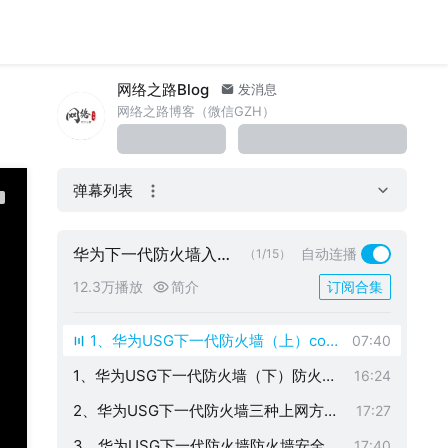
网络之路Blog
发消息
网络之路博客（微信GZH）
弹幕列表
华为下一代防火墙入门
自动连播
（1/15）
课程
12.3万播放
简介
订阅合集
1、华为USG下一代防火墙（上）con
07:40
sole与WEB开局初始化（还不会如何
1、华为USG下一代防火墙（下）防火墙
16:24
开局吗）
界面介绍与模拟器如何桥接进行WEB管
2、华为USG下一代防火墙三种上网方式
17:27
理
配置（小型局域网就这么配置的）
3、华为USG下一代防火墙防火墙安全策
17:40