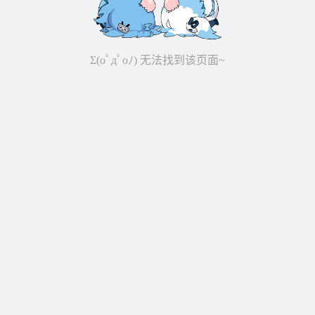
Σ(oﾟдﾟoﾉ) 无法找到该页面~