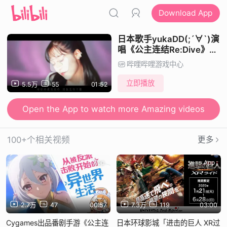
Download App
日本歌手yukaDD(;´∀`)演
唱《公主连结Re:Dive》桥
本环奈联动宣传曲
哔哩哔哩游戏中心
《Superhero》MV
立即播放
5.5万
55
01:52
Open the App to watch more Amazing videos
100+个相关视频
更多
App
App
2.7万
47
00:57
7.3万
119
03:00
Cygames出品番剧手游《公主连
日本环球影城「进击的巨人 XR过