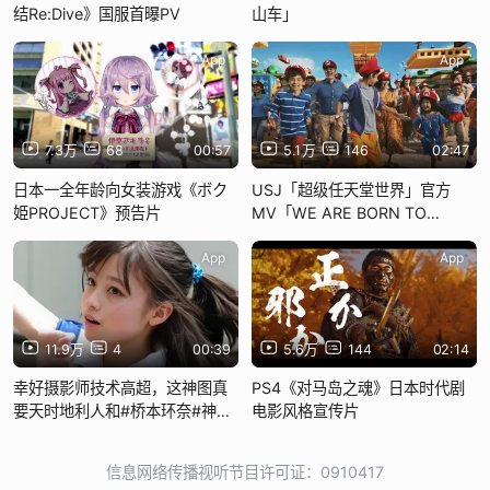
结Re:Dive》国服首曝PV
山车」
App
App
7.3万
68
00:57
5.1万
146
02:47
日本一全年龄向女装游戏《ボク
USJ「超级任天堂世界」官方
姫PROJECT》预告片
MV「WE ARE BORN TO
PLAY」
App
App
11.9万
4
00:39
5.6万
144
02:14
幸好摄影师技术高超，这神图真
PS4《对马岛之魂》日本时代剧
要天时地利人和#桥本环奈#神图
电影风格宣传片
#少女感#爱豆
信息网络传播视听节目许可证：0910417