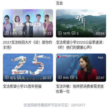
览会
App
App
1.9万
1
01:22
1675
0
03:54
2021宝洁校招大片《这！是你的
宝洁希望小学2020公益季速递：
主场》
《听！他们的健康心声》
App
App
472
0
02:22
945
3
22:47
宝洁希望小学25周年祝福
宝洁许敏：始终把消费者需求放
在第一位
信息网络传播视听节目许可证：0910417