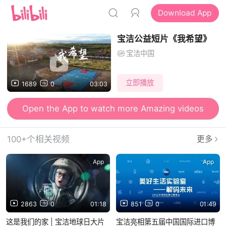
Download App
宝洁公益短片《我希望》
宝洁中国
立即播放
1689
0
03:03
Open the App to watch more Amazing videos
100+个相关视频
更多
App
App
2863
0
01:18
851
0
01:49
这是我们的家 | 宝洁地球日大片
宝洁亮相第五届中国国际进口博