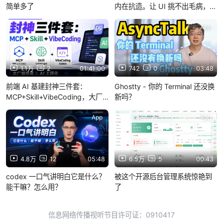
简单多了
内在抗造。让 UI 挑不出毛病，让
后端不再背锅——页面丑？那是
你业务逻辑不够骚，跟框架没关
App
App
系。开箱即用，别让项目输在起
跑线上。
1.1万
2
01:41:00
742
0
03:48
前端 AI 基建封神三件套：
Ghostty - 你的 Terminal 还没换
MCP+Skill+VibeCoding，大厂
新吗？
组件库 & AI 工程化最佳实践全拆
解
App
App
4.8万
12
05:48
6.5万
5
00:43
codex 一口气讲明白它是什么？
被这个开源后台管理系统惊艳到
能干嘛？怎么用？
了
信息网络传播视听节目许可证：0910417