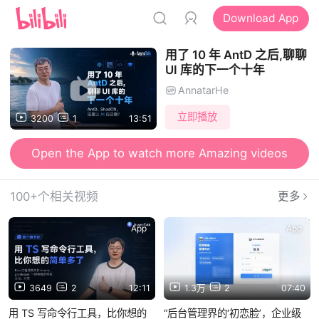
Download App
用了 10 年 AntD 之后,聊聊
UI 库的下一个十年
AnnatarHe
立即播放
3200
1
13:51
Open the App to watch more Amazing videos
100+个相关视频
更多
App
App
3649
2
12:11
1.3万
2
07:40
用 TS 写命令行工具，比你想的
“后台管理界的‘初恋脸’，企业级