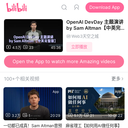
Download App
OpenAI DevDay 主题演讲
by Sam Altman【中英完
整版】
Web3天空之城
立即播放
4.5万
23
45:36
Open the App to watch more Amazing videos
100+个相关视频
更多
App
App
3.2万
1
20:29
5.1万
21
10:01:22
一切都已成真！Sam Altman曾预
麻省理工【如何用AI做任何事】