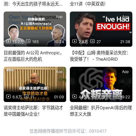
测：今天出生的孩子将永远无法
全11讲（中英双语）
比 AI 更聪明
App
App
13.2万
165
10:24
2.8万
27
21:38
目前最强的 AI公司 Anthropic，
【中配】山姆·奥特曼采访失控：
正在面临巨大的危机
我受够了！ - TheAIGRID
App
App
6.6万
11
01:09
44.1万
733
19:22
诺奖得主哈萨比斯：字节跳动才
全网最细！扒开OpenAI背后的理
是中国最强AI企业！
想主义大旗
信息网络传播视听节目许可证：0910417