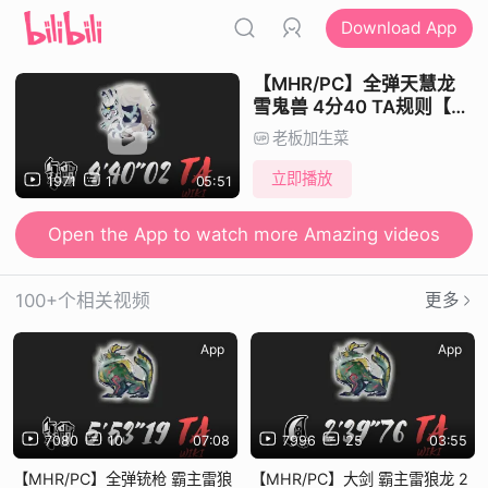
Download App
【MHR/PC】全弹天慧龙
雪鬼兽 4分40 TA规则【疾
风猎团】
老板加生菜
立即播放
1971
1
05:51
Open the App to watch more Amazing videos
100+个相关视频
更多
App
App
7080
10
07:08
7996
25
03:55
【MHR/PC】全弹铳枪 霸主雷狼
【MHR/PC】大剑 霸主雷狼龙 2