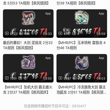
龙 5分53 TA规则【疾风猎团】
分39 TA规则【疾风猎团】
App
App
6723
108
03:33
4167
5
05:59
最后的暴扣！大剑 泥翁龙 2分32
【MHR/PC】玉米铳枪 雷狼龙 4
TA规则【疾风猎团】
分46 TA规则
App
App
7911
12
03:50
5987
29
04:03
【MHR/PC】坠机大剑 霸主雌火
【MHR/PC】冷冻旗鱼大剑 霸主
龙 2分37 TA规则【疾风团庆】
泡狐龙 2分51 TA规则【疾风猎
团】
信息网络传播视听节目许可证：0910417