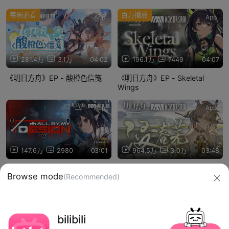
每周必看
百万播放
App
App
281.4万
3.1万
04:02
196.1万
7449
04:07
《明日方舟》EP - 酸橙色信笺
《明日方舟》EP - Skeletal
Wings
App
App
147.6万
2980
03:01
964.5万
3.0万
03:48
《明日方舟》EP - All by My
《明日方舟》EP - 浸春芜
Browse mode
(Recommended)
Design
信息网络传播视听节目许可证：0910417
bilibili
网络文化经营许可证 沪网文【2019】3804-274号