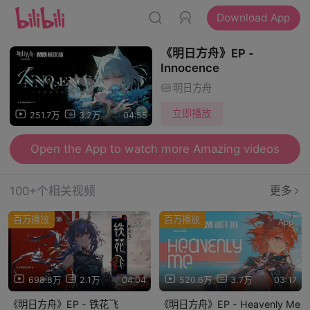
Download App
《明日方舟》EP -
Innocence
明日方舟
立即播放
251.7万
3.2万
04:55
Open the App to watch more Amazing videos
100+个相关视频
更多
百万播放
百万播放
App
App
698.8万
2.1万
04:04
520.6万
3.7万
03:17
《明日方舟》EP - 铁花飞
《明日方舟》EP - Heavenly Me