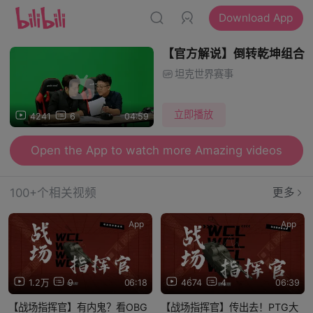
Download App
【官方解说】倒转乾坤组合
坦克世界赛事
立即播放
4241
6
04:59
Open the App to watch more Amazing videos
100+个相关视频
更多
App
App
1.2万
9
06:18
4674
4
06:39
【战场指挥官】有内鬼？看OBG
【战场指挥官】传出去！PTG大