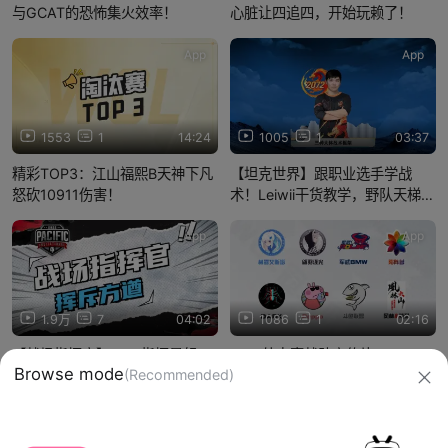
与GCAT的恐怖集火效率！
心脏让四追四，开始玩赖了！
App
App
1553
1
14:24
1005
1
03:37
精彩TOP3：江山福熙B天神下凡
【坦克世界】跟职业选手学战
怒砍10911伤害！
术！Leiwii干货教学，野队天梯直
接套用！
App
App
1.9万
7
04:02
1086
1
02:16
【战场指挥官】OBG指挥暴怒，
WCL外卡赛战队宣传片
28滴血险被翻盘！
信息网络传播视听节目许可证：0910417