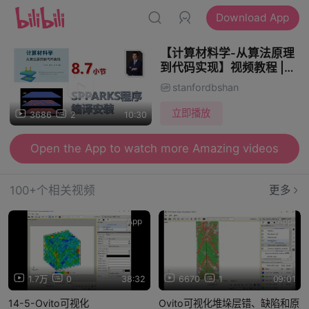
Download App
【计算材料学-从算法原理
到代码实现】视频教程 |
8.7_SPPARKS安装教程
stanfordbshan
立即播放
3686
2
10:30
Open the App to watch more Amazing videos
100+个相关视频
更多
App
App
1.7万
0
38:32
6670
1
09:01
14-5-Ovito可视化
Ovito可视化堆垛层错、缺陷和原