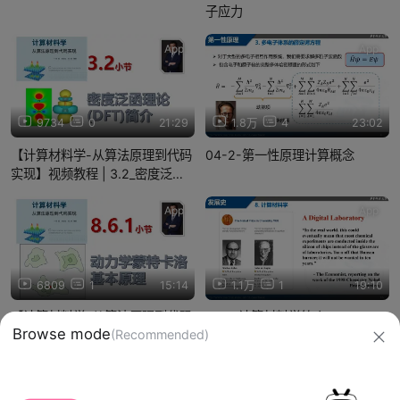
子应力
App
App
9734
0
21:29
1.8万
4
23:02
【计算材料学-从算法原理到代码
04-2-第一性原理计算概念
实现】视频教程 | 3.2_密度泛函
理论DFT简介
App
App
6809
1
15:14
1.1万
1
19:10
【计算材料学-从算法原理到代码
01-1-计算材料学简介
实现】视频教程 | 8.6.1_动力学蒙
特卡洛基本原理
信息网络传播视听节目许可证：0910417