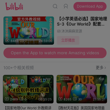
Download App
【小学英语必选】国家地理
S-3《Our World》配套视
频+PDF+练习册+音频+外
沐沐麻麻资源
教课
立即播放
8483
7
24:59:00
Open the App to watch more Amazing videos
100+个相关视频
更多
App
App
2469
0
08:25:25
8265
30
21:55:31
【国家地理Our World 外教精讲
【教材天花板】美国国家地理最