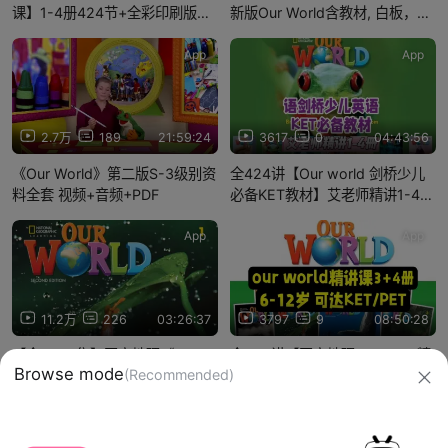
课】1-4册424节+全彩印刷版
新版Our World含教材, 白板，视
PDF、 学生用书、教师用书、语
频，音频，语法及练习册等，适
法书、 练习册、试卷册等
合3-12岁孩子
App
App
2.7万
189
21:59:24
3617
0
04:43:56
《Our World》第二版S-3级别资
全424讲【Our world 剑桥少儿
料全套 视频+音频+PDF
必备KET教材】艾老师精讲1-4册
（课本练习册闪卡）
App
App
11.2万
226
03:26:37
3797
9
08:50:28
【全600+集】国家地理《Our
全224讲【国家地理Ourworld精
Browse mode
(Recommended)
World》第1版（教材PDF+视频
讲课3+4册】艾老师（视频+资料
+音频+白板软件）
）含课本练习册闪卡 可达KET-
PET水平 注重听说读写
信息网络传播视听节目许可证：0910417