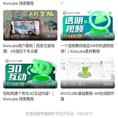
✅
Kivicube 场景教程
App
App
2.0万
0
00:41
1.8万
2
12:23
Kivicube用户案例 | 西安文旅地
一个视频教你搞定AR中的透明视
图：AR游历千年古都
频！| Kivicube素材教程
App
App
1.9万
0
01:31
1.3万
2
03:56
轻松构建个性化3D互动内容！|
KIVICUBE基础教程-AR在线制作
Kivicube 场景教程
篇
信息网络传播视听节目许可证：0910417