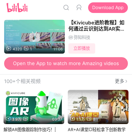
Download App
【Kivicube进阶教程】如
何通过云识别达到AR实物
识别的效果
弥知科技
立即播放
4320
1
11:06
Open the App to watch more Amazing videos
100+个相关视频
更多
App
App
3.9万
3
03:37
1.5万
0
04:09
解锁AR图像跟踪制作技巧！|
AR+AI课堂💥轻松拿下创新教学