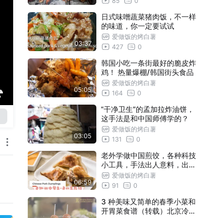
85
0
日式味噌蔬菜猪肉饭，不一样
的味道，你一定要试试
爱做饭的烤白薯
03:37
427
0
韩国小吃一条街最好的脆皮炸
鸡！ 热量爆棚/韩国街头食品
爱做饭的烤白薯
05:05
164
0
“干净卫生”的孟加拉炸油饼，
这手法是和中国师傅学的？
爱做饭的烤白薯
03:05
131
0
老外学做中国煎饺，各种科技
小工具，手法出人意料，出锅
看着很有食欲，貌似还不错
爱做饭的烤白薯
06:59
91
0
3 种美味又简单的春季小菜和
开胃菜食谱（转载）北京冷餐