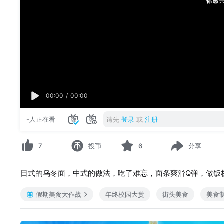
00:00
/
00:00
-
人正在看
请先
登录
或
注册
7
投币
6
分享
日式的乌冬面，中式的做法，吃了难忘，面条爽滑Q弹，做饭
假期美食大作战
年终校园大赏
街头美食
美食