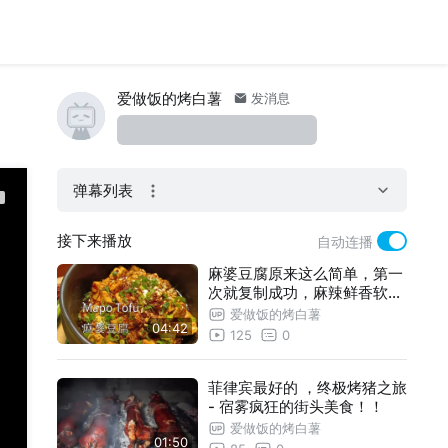
爱做饭的烤白薯
发消息
弹幕列表
接下来播放
自动连播
麻婆豆腐原来这么简单，第一
次就复制成功，麻辣鲜香软嫩
，下饭
爱做饭的烤白薯
04:42
125
0
菲律宾最好的 ，终极烤猪之旅
- 宿雾疯狂的街头美食！！
爱做饭的烤白薯
01:50