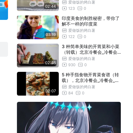
会_冷餐会_北京茶歇_茶歇_冷
爱做饭的烤白薯
02:44
餐会公司_酒会配送服务_宴会
123
0
外卖_北京瑞柏冷餐会外卖公
司
印度美食的制胜秘密，带你了
解不一样的印度菜
爱做饭的烤白薯
03:19
122
0
3 种简单美味的开胃菜和小菜
（转载）北京冷餐会_冷餐会_
北京茶歇_茶歇_冷餐会公司_
爱做饭的烤白薯
02:46
酒会配送服务_宴会外卖_北京
930
0
瑞柏冷餐会外卖公司
5 种手指食物开胃菜食谱（转
载），北京冷餐会_冷餐会_北
京茶歇_茶歇_冷餐会公司_酒
爱做饭的烤白薯
02:07
会配送服务_宴会外卖_北京瑞
84
0
柏冷餐会外卖公司