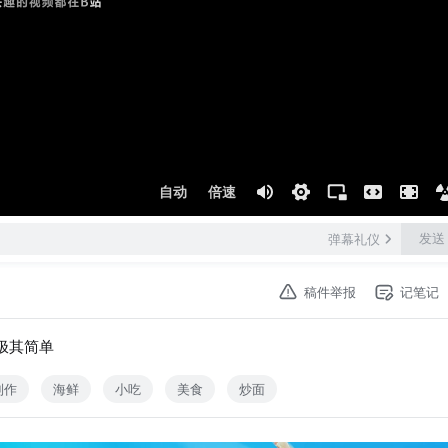
自动
倍速
发送
弹幕礼仪
稿件举报
记笔记
极其简单
制作
海鲜
小吃
美食
炒面