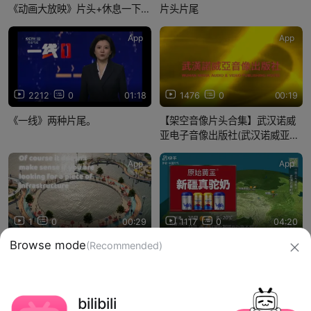
《动画大放映》片头+休息一下马
片头片尾
上回来+不完整ID+我们回来了
+片尾(2013.8.18)
App
App
2212
0
01:18
1476
0
00:19
《一线》两种片尾。
【架空音像片头合集】武汉诺威
亚电子音像出版社(武汉诺威亚音
像出版社) 历年片头合集
App
App
1
0
00:29
1117
0
04:20
Would this boost tourism?
Browse mode
(Recommended)
天气预报倒放加空耳字幕（2）
信息网络传播视听节目许可证：0910417
bilibili
网络文化经营许可证 沪网文【2019】3804-274号