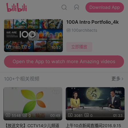
Download App
100A Intro Portfolio_4k
100architects
立即播放
1180
0
10:52
Open the App to watch more Amazing videos
100+个相关视频
更多
App
App
5548
0
00:49
3081
0
01:33
【放送文化】CCTV14少儿频道
上午10点新闻直播间2016.9.15