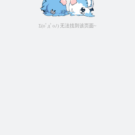
Σ(oﾟдﾟoﾉ) 无法找到该页面~