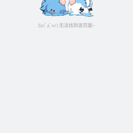
Σ(oﾟдﾟoﾉ) 无法找到该页面~