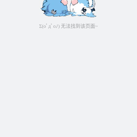
Σ(oﾟдﾟoﾉ) 无法找到该页面~