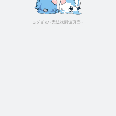
Σ(oﾟдﾟoﾉ) 无法找到该页面~