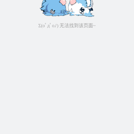
Σ(oﾟдﾟoﾉ) 无法找到该页面~