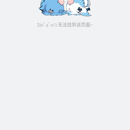
Σ(oﾟдﾟoﾉ) 无法找到该页面~