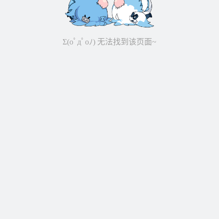
Σ(oﾟдﾟoﾉ) 无法找到该页面~