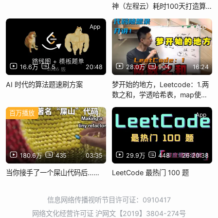
神（左程云）耗时100天打造算
法与数据结构基础到高级全家桶
教程，直击BTAJ等一线大厂必问
App
App
算法面试题真题详解（马士兵）
16.6万
5
20:48
28.0万
904
16:24
AI 时代的算法题速刷方案
梦开始的地方，Leetcode：1.两
数之和，学透哈希表，map使用
有技巧！
百万播放
App
App
180.6万
435
03:35
29.9万
448
26:20:38
当你接手了一个屎山代码后……
LeetCode 最热门 100 题
信息网络传播视听节目许可证：0910417
网络文化经营许可证 沪网文【2019】3804-274号