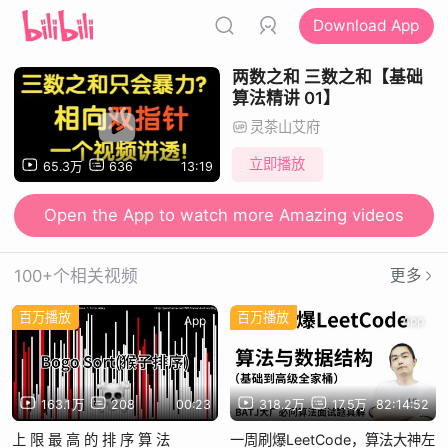
Download App
两数之和 三数之和【基础
算法精讲 01】
灵茶山艾府
立即播放
65.3万
636
13:19
Open the App to watch more Amazing videos
100+个相关视频
更多
百万播放
百万播放
App
App
163.1万
208
00:23
318.2万
17.5万
82:14:52
上 限 最 高 的 排 序 算 法
一周刷爆LeetCode，算法大神左