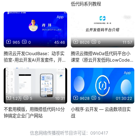
低代码系列教程
App
App
965
0
45:46
8626
0
11:57
腾讯云开发CloudBase：动手实
腾讯云微搭WeDa低代码平台小
验室-用云开发AI开发套件，开发
课堂（原云开发低码LowCode平
Agent小程序新体验
台）
App
App
1.2万
5
10:31
9628
5
01:30:22
不套用模版，用微搭低代码10分
小程序·云开发 — 云函数项目实
钟搞定企业门户网站
战
信息网络传播视听节目许可证：0910417