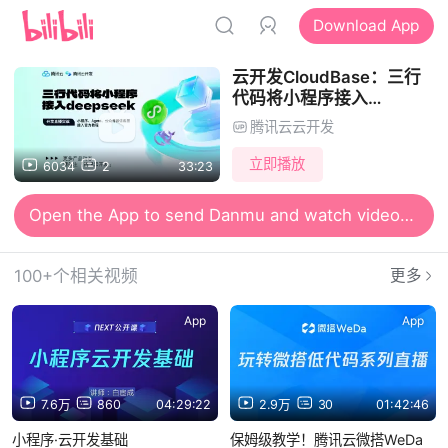
Download App
云开发CloudBase：三行
代码将小程序接入
deepseek
腾讯云云开发
立即播放
6034
2
33:23
Open the App to send Danmu and watch videos together
100+个相关视频
更多
App
App
7.6万
860
04:29:22
2.9万
30
01:42:46
小程序·云开发基础
保姆级教学！腾讯云微搭WeDa