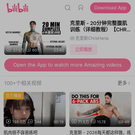
Download App
克里斯 - 20分钟完整腹肌
训练（详细教程）【CHRIS
HERIA】
克里斯ChrisHeria
立即播放
37.9万
601
23:42
Open the App to watch more Amazing videos
100+个相关视频
更多
百万播放
App
App
198.0万
344
00:19
71.5万
1578
09:49
肌肉很不容易练吧
克里斯 - 2026每天都这样做，练