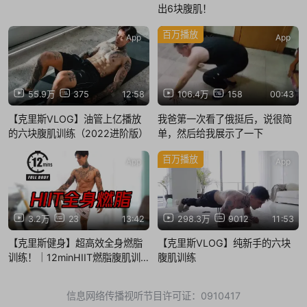
出6块腹肌！
百万播放
App
App
55.9万
375
12:58
106.4万
158
00:43
【克里斯VLOG】油管上亿播放
我爸第一次看了俄挺后，说很简
的六块腹肌训练（2022进阶版）
单，然后给我展示了一下
百万播放
App
App
3.2万
23
13:42
298.3万
9012
11:53
【克里斯健身】超高效全身燃脂
【克里斯VLOG】纯新手的六块
训练！｜12minHIIT燃脂腹肌训
腹肌训练
练
信息网络传播视听节目许可证：0910417