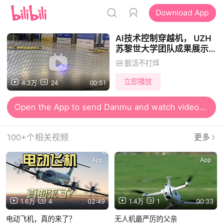
Download App
AI技术控制穿越机， UZH
苏黎世大学团队成果展示，
这速度太残暴了！
狠活不打烊
立即播放
4.3万
24
00:51
Open the App to send Danmu and watch videos together
100+个相关视频
更多
App
App
1.6万
4
02:49
1.4万
1
00:33
电动飞机，真的来了？
无人机最严厉的父亲