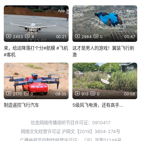
App
App
2453
4
00:21
2984
0
00:47
来，给这降落打个分#航模 #飞机
这才是男人的游戏！翼装飞行刺
#客机
激
App
App
2170
0
08:35
913
0
00:58
制造遥控飞行汽车
5级风飞电滑，还有高手...
信息网络传播视听节目许可证：0910417
网络文化经营许可证 沪网文【2019】3804-274号
广播电视节目制作经营许可证：（沪）字第01248号