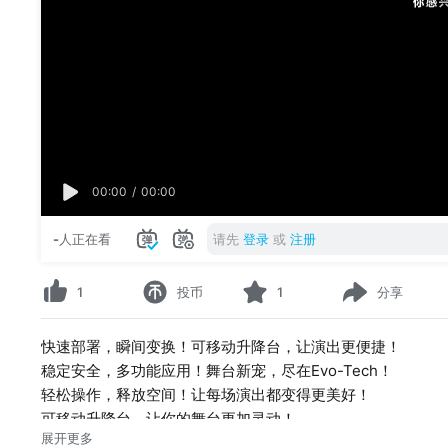
00:00
/
00:00
-
人正在看
请先
登录
或
注册
1
投币
1
分享
快速部署，瞬间变换！可移动升降台，让演出更便捷！
稳定安全，多功能应用！舞台新宠，尽在Evo-Tech！
轻松操作，释放空间！让每场演出都变得更美好！
可移动升降台，让你的舞台更加灵动！
展开更多
关注我们，获取更多资讯！