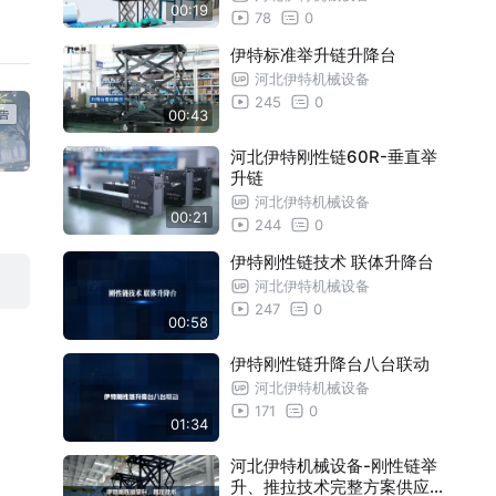
00:19
78
0
伊特标准举升链升降台
河北伊特机械设备
245
0
00:43
河北伊特刚性链60R-垂直举
升链
河北伊特机械设备
00:21
244
0
伊特刚性链技术 联体升降台
河北伊特机械设备
247
0
00:58
伊特刚性链升降台八台联动
河北伊特机械设备
171
0
01:34
河北伊特机械设备-刚性链举
升、推拉技术完整方案供应商