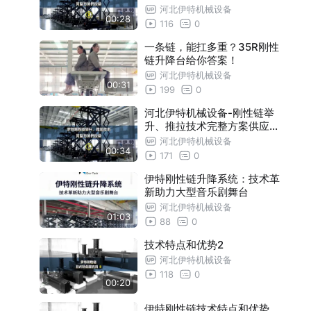
2
河北伊特机械设备
00:28
116
0
一条链，能扛多重？35R刚性
链升降台给你答案！
河北伊特机械设备
00:31
199
0
河北伊特机械设备-刚性链举
升、推拉技术完整方案供应商
1
河北伊特机械设备
00:34
171
0
伊特刚性链升降系统：技术革
新助力大型音乐剧舞台
河北伊特机械设备
01:03
88
0
技术特点和优势2
河北伊特机械设备
118
0
00:20
伊特刚性链技术特点和优势