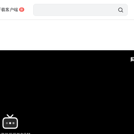
下载客户端