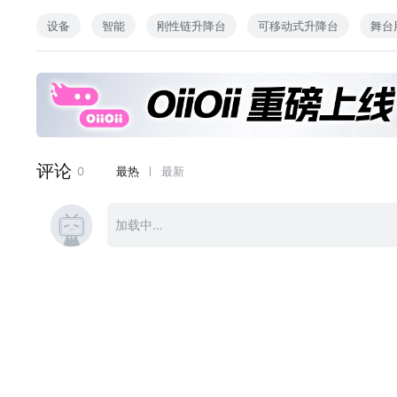
设备
智能
刚性链升降台
可移动式升降台
舞台