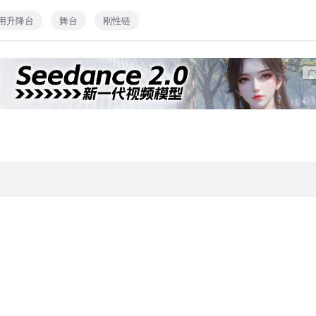
用升降台
舞台
刚性链