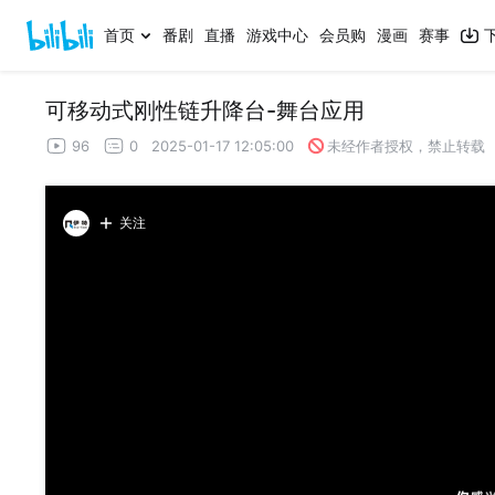
首页
番剧
直播
游戏中心
会员购
漫画
赛事
可移动式刚性链升降台-舞台应用
96
0
2025-01-17 12:05:00
未经作者授权，禁止转载
关注