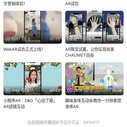
字营销体验！
AR试包
App
App
5261
0
00:22
1211
0
00:54
WebAR试衣正式上线！
AR珠宝试戴，让你实现尚美
CHAUMET自由
App
App
1143
0
00:42
2808
0
01:08
小程序AR｜D&G「心动了莓」
趣味身体互动😆教你一分钟拿捏
AR滤镜互动
身体AR
信息网络传播视听节目许可证：0910417