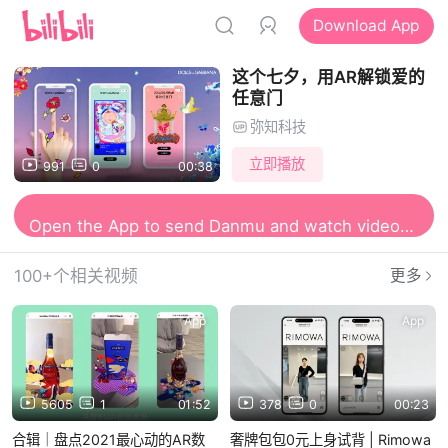
Download App
这个七夕，用AR解锁爱的
任意门
弥知科技
立即播放
991
0
00:38
Open the App to watch more Amazing videos
Open the App to send Danmu and watch videos together
100+个相关视频
更多
App
App
5605
1
01:52
378
0
00:23
合辑｜盘点2021最心动的AR数
奢牌包包0元上身试背 | Rimowa