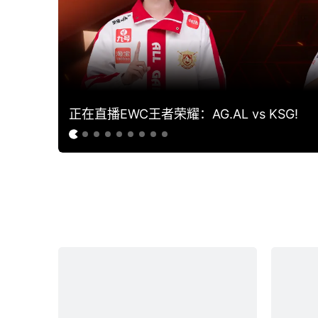
正在直播EWC王者荣耀：AG.AL vs KSG!