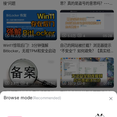
接”问题
思？真的是盗号的意思吗？---
（文字叙述在简介）
App
App
15.2万
365
03:39
5.0万
4
05:28
Win11惊现后门！3分钟强解
自己的网站被拦截？浏览器提示
Bitlocker，无视TPM和安全启动
“不安全”？如何避免？【真实经历
分享】【wordpress】
App
App
2.8万
4
01:50
3973
0
01:02
不进行网站公安备案的后果是什
无法安全的连接到此页面解决方
Browse mode
(Recommended)
么？
法
信息网络传播视听节目许可证：0910417