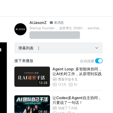
AIJasonZ
发消息
Startup founder， 油管博主 200K+， wechat: aijasonzhou
弹幕列表
接下来播放
自动连播
Agent Loop: 多智能体协同，
让AI长时工作，从原理到实践
费曼学徒冬瓜
13:28
11.1万
51
让Codex多Agent自主协同，
只要说了一句话！
珍妮丁丁AI说
08:46