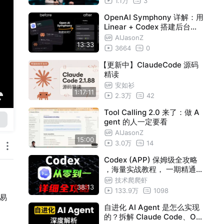
1.1万
3
OpenAI Symphony 详解：用
Linear + Codex 搭建后台自
动写代码 Agent
AIJasonZ
13:33
3664
0
【更新中】ClaudeCode 源码
精读
安如衫
1:17:11
2.3万
42
Tool Calling 2.0 来了：做 A
gent 的人一定要看
AIJasonZ
15:00
3.0万
14
Codex (APP) 保姆级全攻略
，海量实战教程， 一期精通C
odex
技术爬爬虾
38:13
133.9万
1098
容易
自进化 AI Agent 是怎么实现
的？拆解 Claude Code、Op