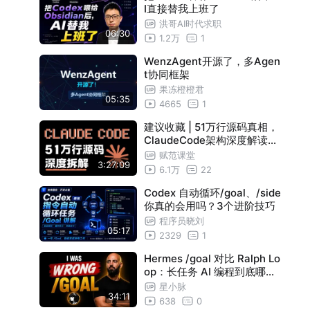
I直接替我上班了
洪哥AI时代求职
06:30
1.2万
1
WenzAgent开源了，多Agen
t协同框架
果冻橙橙君
05:35
4665
1
建议收藏 | 51万行源码真相，
ClaudeCode架构深度解读，
深度复盘四大约束架构与8大
赋范课堂
3:27:09
设计模式，揭秘工业级Agent
6.1万
22
如何解决上下文爆炸与成本失
控
Codex 自动循环/goal、/side
你真的会用吗？3个进阶技巧
程序员晓刘
05:17
2329
1
Hermes /goal 对比 Ralph Lo
op：长任务 AI 编程到底哪个
好？
星小脉
34:11
638
0