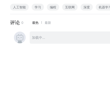
Codex Go / Hermes Persistent Goals 是什么
人工智能
学习
编程
互联网
深度
机器学
它和 rough loop 的区别
为什么 LLM judge stop condition 很关键
什么任务适合用 Go
如何写一个好的 goal prompt
为什么 “definition of done” 比 prompt 本身更重要
Goal Buddy 这类工具怎么帮你准备长任务
为什么更长期的 SEO / GEO / Ads 优化，需要 Mission，而不是
核心结论：
Go 很适合复杂的 coding work，比如代码迁移、大型重构、自
但如果目标是持续几周甚至几个月的增长任务，就需要一个带有状态、历史、
如果你正在使用 Codex、Claude Code、OpenCode、Ope