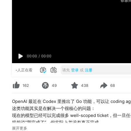
00:00
/
00:00
-
人正在看
请先
登录
或
注册
162
49
438
68
OpenAI 最近在 Codex 里推出了 Go 功能，可以让 codi
这类功能其实是在解决一个很核心的问题：
现在的模型已经可以完成很多 well-scoped ticket，
提前说“我完成了”，但实际上并没有真正完成。
展开更多
这期视频会系统拆解：