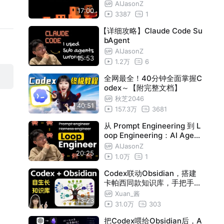
enClaw、Hermes Agent 的
AIJasonZ
17:00
记忆系统
3387
1
【详细攻略】Claude Code Su
bAgent
AIJasonZ
15:53
1.2万
6
全网最全！40分钟全面掌握C
odex～【附完整文档】
秋芝2046
40:51
157.3万
3681
从 Prompt Engineering 到 L
oop Engineering：AI Agent
的下一层用法
AIJasonZ
20:25
1.0万
1
Codex联动Obsidian，搭建
卡帕西同款知识库，手把手教
程
Xuan_酱
13:23
31.0万
303
把Codex喂给Obsidian后，A