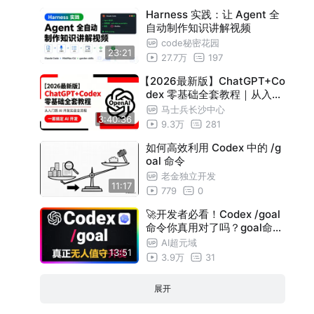
Harness 实践：让 Agent 全
自动制作知识讲解视频
code秘密花园
23:21
27.7万
197
【2026最新版】ChatGPT+Co
dex 零基础全套教程｜从入门
到 AI 开发实战全流程
马士兵长沙中心
3:40:36
9.3万
281
如何高效利用 Codex 中的 /g
oal 命令
老金独立开发
11:17
779
0
🚀开发者必看！Codex /goal
命令你真用对了吗？goal命令
高级技巧保姆级教程，Plan模
AI超元域
13:51
式+Spec-Driven+自研Skill
3.9万
31
，三大高级技巧组合
展开