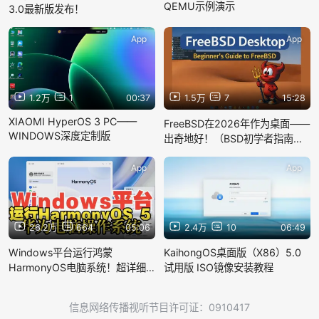
QEMU示例演示
3.0最新版发布！
App
App
1.2万
1
00:37
1.5万
7
15:28
XIAOMI HyperOS 3 PC——
FreeBSD在2026年作为桌面——
WINDOWS深度定制版
出奇地好！（BSD初学者指南） |
@zacstech [双语字幕]
App
App
26.2万
664
05:06
2.4万
10
06:49
Windows平台运行鸿蒙
KaihongOS桌面版（X86）5.0
HarmonyOS电脑系统！超详细
试用版 ISO镜像安装教程
教程！
信息网络传播视听节目许可证：0910417