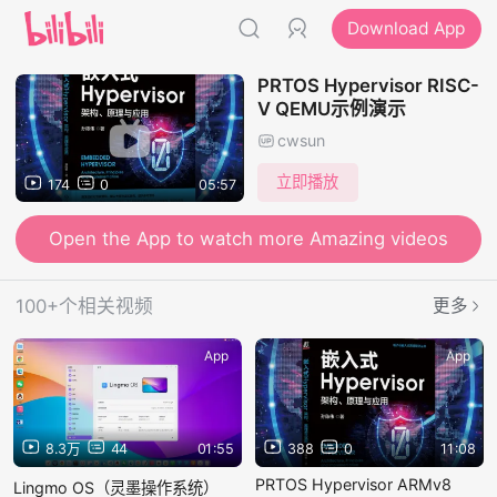
Download App
PRTOS Hypervisor RISC-
V QEMU示例演示
cwsun
立即播放
174
0
05:57
Open the App to watch more Amazing videos
100+个相关视频
更多
App
App
8.3万
44
01:55
388
0
11:08
PRTOS Hypervisor ARMv8
Lingmo OS（灵墨操作系统）