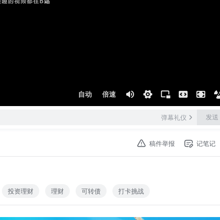
自动
倍速
发送
弹幕礼仪
稿件举报
记笔记
投资理财
理财
可转债
打卡挑战