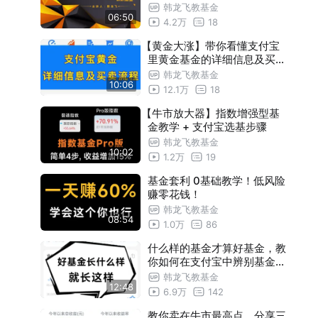
认识基金
韩龙飞教基金
06:50
4.2万
18
【黄金大涨】带你看懂支付宝
里黄金基金的详细信息及买卖
流程
韩龙飞教基金
10:06
12.1万
18
【牛市放大器】指数增强型基
金教学 + 支付宝选基步骤
韩龙飞教基金
10:02
1.2万
19
基金套利 0基础教学！低风险
赚零花钱！
韩龙飞教基金
08:54
1.0万
86
什么样的基金才算好基金，教
你如何在支付宝中辨别基金的
好坏！
韩龙飞教基金
12:48
6.9万
142
教你卖在牛市最高点，分享三