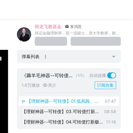
韩龙飞教基金
发消息
持证金融理财师，双一流硕士，原大学教师，财菲创始人；16年投资实战经验，9年理财教学经历；公众号：理财师韩龙飞
弹幕列表
《薅羊毛神器--可转债打
自动连播
（1/3）
新》
1.6万播放
简介
订阅合集
【理财神器--可转债】01.低风险、高
07:47
收益，下可保底、上不封顶的可转债
【理财神器--可转债】03.可转债打新视
08:58
频实操
【理财神器--可转债】04.可转债打新极
11:18
简赚钱法