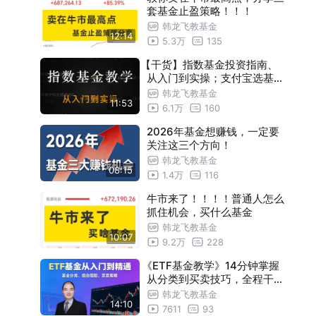
套基金止盈策略！！！
韩龙飞教基金
12:14
5.3万
135
【干货】指数基金投资指南、
从入门到实操；支付宝选基方
法！
韩龙飞教基金
11:53
6.1万
160
2026年基金想赚钱，一定要
关注这三个方向！
韩龙飞教基金
08:15
1.4万
116
牛市来了！！！！普通人怎么
抓住机会，买什么基金
韩龙飞教基金
10:07
9.2万
228
《ETF基金教学》14分钟掌握
从分类到买卖技巧，全程干货
，新手必看投资指南！
韩龙飞教基金
14:10
7611
93