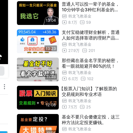
普通人可以投一辈子的基金，
10分钟学会3种红利基金的赚
钱姿势
韩龙飞教基金
13:04
8.1万
59
支付宝稳健理财全解析，普通
人如何选择靠谱的理财产品...
韩龙飞教基金
13:23
27.9万
201
那些藏在基金名字里的秘密，
看一眼就能避开80%的坑！
韩龙飞教基金
11:46
6.0万
102
【股票入门知识】了解股票的
交易规则和专业术语
韩龙飞教基金
12:08
7.5万
25
基金不要只会傻傻定投，这三
种方法比定投更赚钱。
韩龙飞教基金