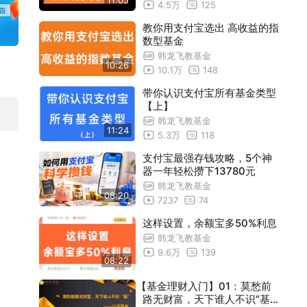
11:05
4.5万
125
教你用支付宝选出 高收益的指
数型基金
韩龙飞教基金
10:26
10.1万
148
带你认识支付宝所有基金类型
【上】
韩龙飞教基金
11:24
5.3万
118
支付宝最强存钱攻略，5个神
器一年轻松攒下13780元
韩龙飞教基金
08:20
7237
74
这样设置，余额宝多50%利息
韩龙飞教基金
9.6万
139
08:22
【基金理财入门】01：莫愁前
路无财富，天下谁人不识“基”: