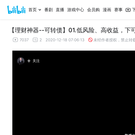
首页
番剧
直播
游戏中心
会员购
漫画
赛事
【理财神器--可转债】01.低风险、高收益，
7037
2
2020-12-18 07:06:13
未经作者授权，禁止转
关注