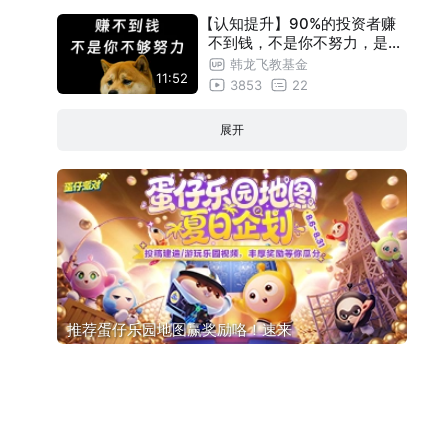
【认知提升】90%的投资者赚
不到钱，不是你不努力，是路
子全错了...
韩龙飞教基金
11:52
3853
22
展开
推荐蛋仔乐园地图赢奖励咯！速来