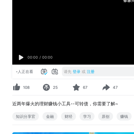
00:00
/
00:00
-
人正在看
请先
登录
或
注册
108
25
67
47
近两年爆火的理财赚钱小工具--可转债，你需要了解~
知识分享官
金融
财经
学习
原创
赚钱