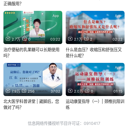
正确服用？
App
App
2.7万
0
03:22
2.1万
2
02:22
治疗便秘的乳果糖可以长期使用
什么是血压？收缩压和舒张压又
吗？
是什么呢？
App
App
7.9万
256
37:02
2.0万
0
01:15
北大医学科普讲堂 | 崴脚后，您
运动康复指导（一）| 颈椎抗阻训
做对了吗？
练
信息网络传播视听节目许可证：0910417