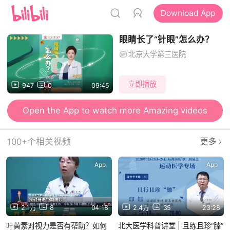
Download App
眼睛长了“针眼”怎么办？
北京大学第三医院
立即播放
947
0
09:45
Open the App to watch more Amazing videos
100+个相关视频
更多
App
App
2.1万
8
04:18
2.4万
35
23:28
叶黄素对视力是否有帮助？如何
北大医学科普讲堂 | 且练且珍“膝”