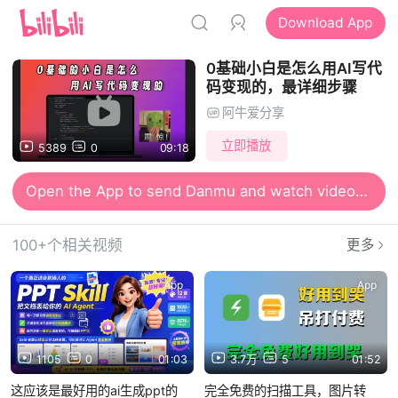
Download App
0基础小白是怎么用AI写代
码变现的，最详细步骤
阿牛爱分享
立即播放
5389
0
09:18
Open the App to send Danmu and watch videos together
100+个相关视频
更多
App
App
1105
0
01:03
3.7万
5
01:52
这应该是最好用的ai生成ppt的
完全免费的扫描工具，图片转