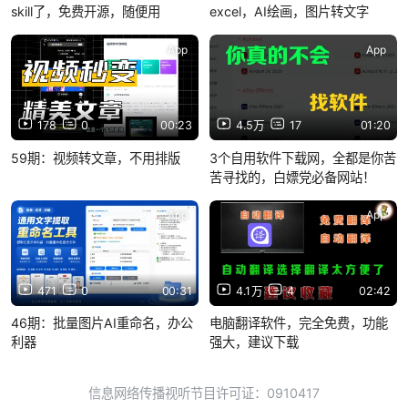
skill了，免费开源，随便用
excel，AI绘画，图片转文字
App
App
178
0
00:23
4.5万
17
01:20
59期：视频转文章，不用排版
3个自用软件下载网，全都是你苦
苦寻找的，白嫖党必备网站！
App
App
471
0
00:31
4.1万
4
02:42
46期：批量图片AI重命名，办公
电脑翻译软件，完全免费，功能
利器
强大，建议下载
信息网络传播视听节目许可证：0910417