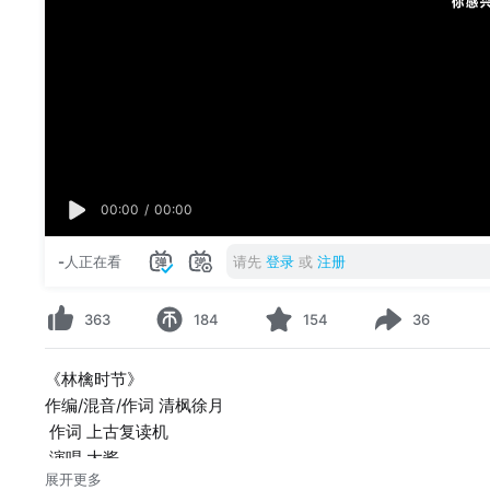
00:00
/
00:00
-
人正在看
请先
登录
或
注册
363
184
154
36
《林檎时节》
作编/混音/作词 清枫徐月
作词 上古复读机
演唱 大酱
展开更多
画师 liput、冰块