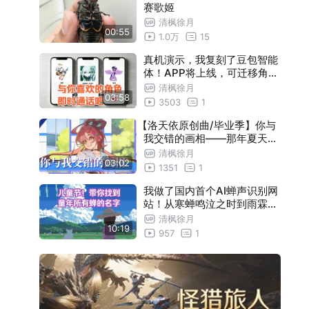
赛歌姬
清枫徐月
00:55
1.0万
15
真机演示，我复刻了豆包智能
体！APP将上线，可迁移角色
，音色100%还原，低延迟通
清枫徐月
03:58
话，记忆增强
3503
1
【洛天依原创曲/毕业季】你与
我交错的画相——那年夏天的
风，还在追逐少年的梦……
清枫徐月
03:02
1351
1
我做了国内首个AI蝉声识别网
站！从寒蝉鸣泣之时到雨霖铃
，带你找到童年所有蝉的名字
清枫徐月
10:19
！
957
1