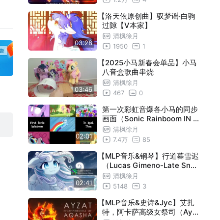
【洛天依原创曲】驭梦谣·白驹
过隙【V本家】
清枫徐月
03:28
1950
1
【2025小马新春会单品】小马
八音盒歌曲串烧
清枫徐月
03:46
467
0
第一次彩虹音爆各小马的同步
画面（Sonic Rainboom IN R
EAL TIME）
清枫徐月
02:01
7.4万
85
【MLP音乐&钢琴】行道暮雪迟
（Lucas Gimeno-Late Sno
w Walk）
清枫徐月
02:41
5148
3
【MLP音乐&史诗&Jyc】艾扎
特，阿卡萨高级女祭司（Ayz