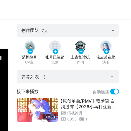
创作团队
7人
清枫徐月
账号已注销
上古复读机
俺皮某在此
UP主
策划
作词
演唱
弹幕列表
Liput_
兰阙
账号已注销
接下来播放
自动连播
曲绘
视频制作
策划
【原创单曲/PMV】驭梦谣·白
驹过隙【2026小马利亚新春
会单品/人声本家】
清枫徐月
03:33
6853
1