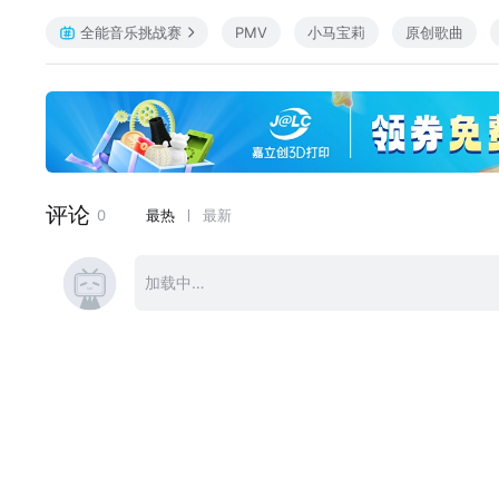
视频 兰阙
全能音乐挑战赛
PMV
小马宝莉
原创歌曲
策划 翎虞是只起司猫、清枫徐月
出品 小马拜年纪X绛栖轩