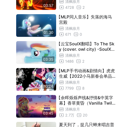
at， High-Priestess of Aqa
清枫徐月
03:57
sha voc.Celica Soldream）
4728
2
【MLP同人音乐】失落的海马
宫殿
清枫徐月
01:30
671
0
【云宝SoulX翻唱】To The Sk
y (cover. owl city) -SoulX-
Singer-SVC试用
清枫徐月
03:35
1486
2
【MLP手书动画&剧情向】虎虎
生威【2022小马新春会单品
】
清枫徐月
10:26
7799
8
【余晖烁烁声线&抒情&中英字
幕】香草黄昏（Vanilla Twili
ght Cover：owl city）
清枫徐月
03:45
2.7万
20
夏天到了，捉几只蝉来唱吉普