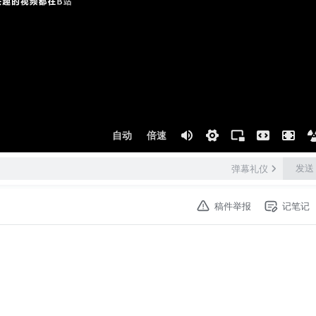
自动
倍速
发送
弹幕礼仪
稿件举报
记笔记