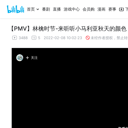
首页
番剧
直播
游戏中心
会员购
漫画
赛事
【PMV】林檎时节-来听听小马利亚秋天的颜色
3488
5
2022-02-08 10:02:23
未经作者授权，禁止转
关注