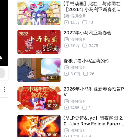
【手书动画】此在，与你同在
【2026年小马利亚新春会单
品】
清枫徐月
10:34
1.5万
10
2022年小马利亚新春会
清枫徐月
7.9万
3476
2:07:00
像极了看小马宝莉的你
清枫徐月
3.0万
26
00:51
2026年小马利亚新春会预告P
V
清枫徐月
00:23
7465
1
【MLP史诗&Jyc】暗夜耀阳 2.
0（Jyc Row Felicia Farerre
Sun of the Night VIP vlc Yo
清枫徐月
05:40
ed Nir）
1.2万
4